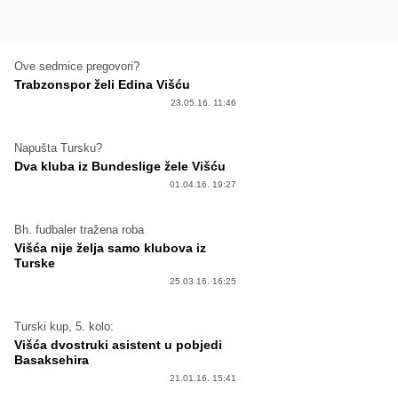
Ove sedmice pregovori?
Trabzonspor želi Edina Višću
23.05.16. 11:46
Napušta Tursku?
Dva kluba iz Bundeslige žele Višću
01.04.16. 19:27
Bh. fudbaler tražena roba
Višća nije želja samo klubova iz
Turske
25.03.16. 16:25
Turski kup, 5. kolo:
Višća dvostruki asistent u pobjedi
Basaksehira
21.01.16. 15:41