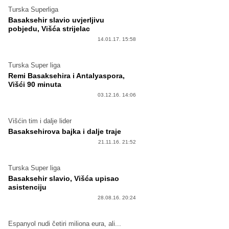
Turska Superliga
Basaksehir slavio uvjerljivu
pobjedu, Višća strijelac
14.01.17. 15:58
Turska Super liga
Remi Basaksehira i Antalyaspora,
Višći 90 minuta
03.12.16. 14:06
Višćin tim i dalje lider
Basaksehirova bajka i dalje traje
21.11.16. 21:52
Turska Super liga
Basaksehir slavio, Višća upisao
asistenciju
28.08.16. 20:24
Espanyol nudi četiri miliona eura, ali...