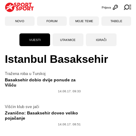
Prijava
Otvori profi
Ot
NOVO
FORUM
MOJE TEME
TABELE
VIJESTI
UTAKMICE
IGRAČI
Istanbul Basaksehir
Tražena roba u Turskoj
Basaksehir dobio dvije ponude za
Višću
14.06.17. 09:33
Višćin klub sve jači
Zvanično: Basaksehir doveo veliko
pojačanje
14.06.17. 08:51