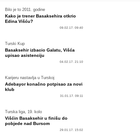
Bilo je to 2011. godine
Kako je trener Basaksehira otkrio
Edina Višću?
09.02.17. 09:40
Turski Kup
Basaksehir izbacio Galatu, Višća
upisao asistenciju
04.02.17. 21:10
Karijeru nastavlja u Turskoj
Adebayor konačno potpisao za novi
klub
31.01.17. 09:11
Turska liga, 19. kolo
Višćin Basaksehir u finišu do
pobjede nad Bursom
29.01.17. 15:02