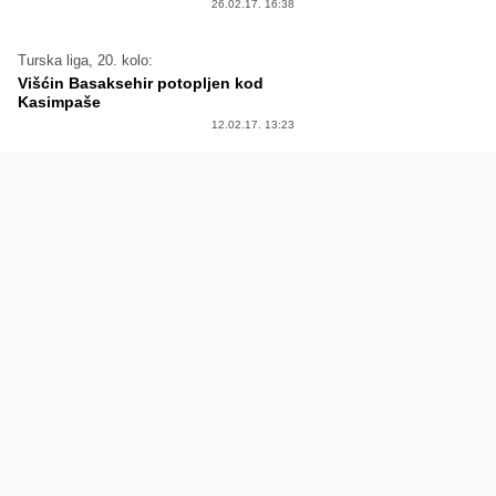
26.02.17. 16:38
Turska liga, 20. kolo:
Višćin Basaksehir potopljen kod
Kasimpaše
12.02.17. 13:23