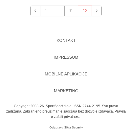
1
...
11
12
Previous
Next
KONTAKT
IMPRESSUM
MOBILNE APLIKACIJE
MARKETING
Copyright 2008-26. SportSport d.o.o. ISSN 2744-2195. Sva prava
zadržana. Zabranjeno preuzimanje sadržaja bez dozvole izdavača.
Pravila
o zaštiti privatnosti.
Osigurava
Sikra Security