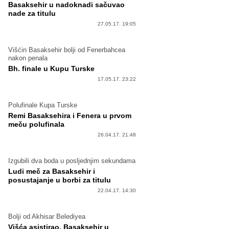
Basaksehir u nadoknadi sačuvao
nade za titulu
27.05.17. 19:05
Višćin Basaksehir bolji od Fenerbahcea
nakon penala
Bh. finale u Kupu Turske
17.05.17. 23:22
Polufinale Kupa Turske
Remi Basaksehira i Fenera u prvom
meču polufinala
26.04.17. 21:48
Izgubili dva boda u posljednjim sekundama
Ludi meč za Basaksehir i
posustajanje u borbi za titulu
22.04.17. 14:30
Bolji od Akhisar Belediyea
Višća asistirao, Basaksehir u