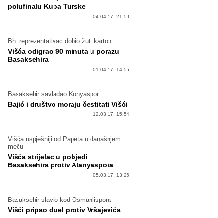
polufinalu Kupa Turske
04.04.17. 21:50
Bh. reprezentativac dobio žuti karton
Višća odigrao 90 minuta u porazu
Basaksehira
01.04.17. 14:55
Basaksehir savladao Konyaspor
Bajić i društvo moraju čestitati Višći
12.03.17. 15:54
Višća uspješniji od Papeta u današnjem
meču
Višća strijelac u pobjedi
Basaksehira protiv Alanyaspora
05.03.17. 13:26
Basaksehir slavio kod Osmanlispora
Višći pripao duel protiv Vršajevića