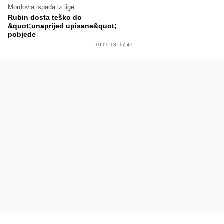
Mordovia ispada iz lige
Rubin dosta teško do
&quot;unaprijed upisane&quot;
pobjede
10.05.13. 17:47