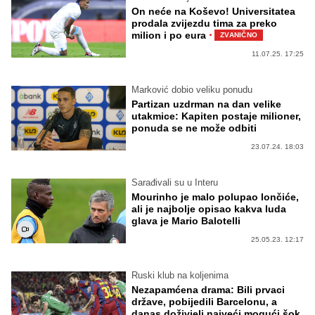
On neće na Koševo! Universitatea
prodala zvijezdu tima za preko
·
milion i po eura
ZVANIČNO
11.07.25. 17:25
Marković dobio veliku ponudu
Partizan uzdrman na dan velike
utakmice: Kapiten postaje milioner,
ponuda se ne može odbiti
23.07.24. 18:03
Sarađivali su u Interu
Mourinho je malo polupao lončiće,
ali je najbolje opisao kakva luda
glava je Mario Balotelli
25.05.23. 12:17
Ruski klub na koljenima
Nezapamćena drama: Bili prvaci
države, pobijedili Barcelonu, a
danas doživjeli najveći mogući šok