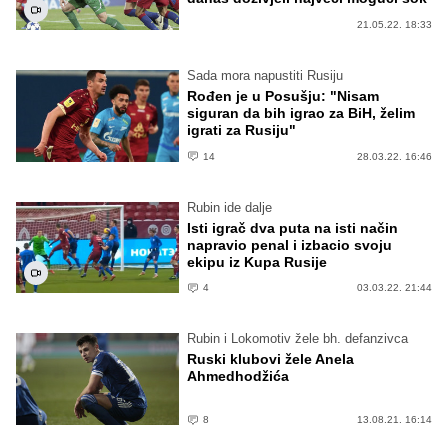
21.05.22. 18:33
Sada mora napustiti Rusiju
Rođen je u Posušju: "Nisam
siguran da bih igrao za BiH, želim
igrati za Rusiju"
14
28.03.22. 16:46
Rubin ide dalje
Isti igrač dva puta na isti način
napravio penal i izbacio svoju
ekipu iz Kupa Rusije
4
03.03.22. 21:44
Rubin i Lokomotiv žele bh. defanzivca
Ruski klubovi žele Anela
Ahmedhodžića
8
13.08.21. 16:14