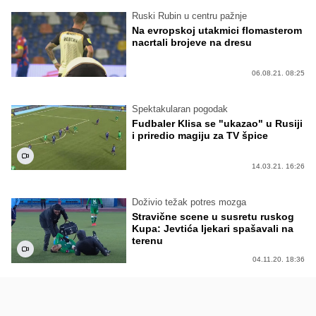
Ruski Rubin u centru pažnje
Na evropskoj utakmici flomasterom
nacrtali brojeve na dresu
06.08.21. 08:25
Spektakularan pogodak
Fudbaler Klisa se "ukazao" u Rusiji
i priredio magiju za TV špice
14.03.21. 16:26
Doživio težak potres mozga
Stravične scene u susretu ruskog
Kupa: Jevtića ljekari spašavali na
terenu
04.11.20. 18:36