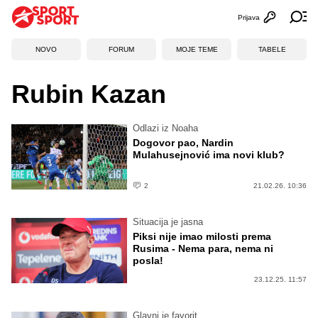
Prijava
Otvori profi
Ot
NOVO
FORUM
MOJE TEME
TABELE
Rubin Kazan
Odlazi iz Noaha
Dogovor pao, Nardin
Mulahusejnović ima novi klub?
2
21.02.26. 10:36
Situacija je jasna
Piksi nije imao milosti prema
Rusima - Nema para, nema ni
posla!
23.12.25. 11:57
Glavni je favorit