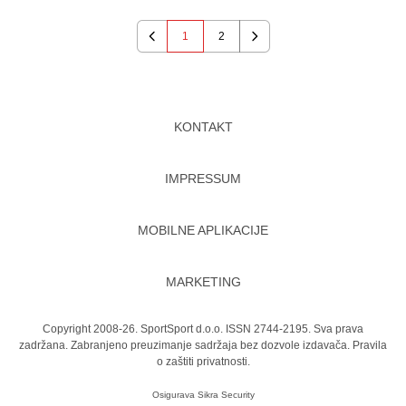
1
2
Previous
Next
KONTAKT
IMPRESSUM
MOBILNE APLIKACIJE
MARKETING
Copyright 2008-26. SportSport d.o.o. ISSN 2744-2195. Sva prava
zadržana. Zabranjeno preuzimanje sadržaja bez dozvole izdavača.
Pravila
o zaštiti privatnosti.
Osigurava
Sikra Security