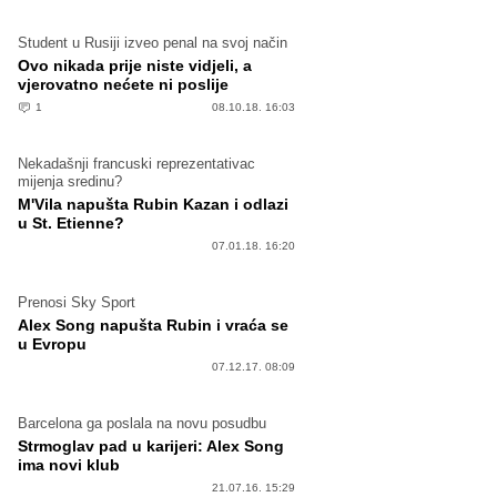
Student u Rusiji izveo penal na svoj način
Ovo nikada prije niste vidjeli, a
vjerovatno nećete ni poslije
1
08.10.18. 16:03
Nekadašnji francuski reprezentativac
mijenja sredinu?
M'Vila napušta Rubin Kazan i odlazi
u St. Etienne?
07.01.18. 16:20
Prenosi Sky Sport
Alex Song napušta Rubin i vraća se
u Evropu
07.12.17. 08:09
Barcelona ga poslala na novu posudbu
Strmoglav pad u karijeri: Alex Song
ima novi klub
21.07.16. 15:29