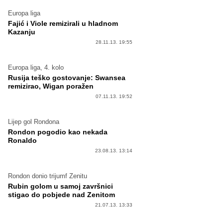
Europa liga
Fajić i Viole remizirali u hladnom
Kazanju
28.11.13. 19:55
Europa liga, 4. kolo
Rusija teško gostovanje: Swansea
remizirao, Wigan poražen
07.11.13. 19:52
Lijep gol Rondona
Rondon pogodio kao nekada
Ronaldo
23.08.13. 13:14
Rondon donio trijumf Zenitu
Rubin golom u samoj završnici
stigao do pobjede nad Zenitom
21.07.13. 13:33