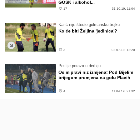
GOŠK i alkohol...
17
31.10.19. 11:04
Karić nije štedio golmansku trojku
Ko će biti Željina 'jedinica'?
3
02.07.19. 12:20
Poslije poraza u derbiju
Osim pravi niz izmjena: Pod Bijelim
brijegom promjena na golu Plavih
4
11.04.19. 21:32