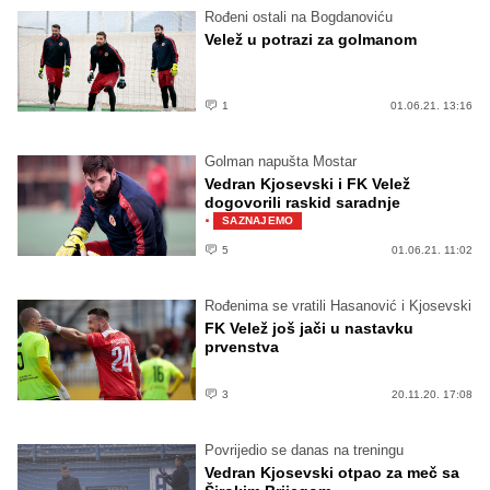
Rođeni ostali na Bogdanoviću
Velež u potrazi za golmanom
1
01.06.21. 13:16
Golman napušta Mostar
Vedran Kjosevski i FK Velež
dogovorili raskid saradnje
·
SAZNAJEMO
5
01.06.21. 11:02
Rođenima se vratili Hasanović i Kjosevski
FK Velež još jači u nastavku
prvenstva
3
20.11.20. 17:08
Povrijedio se danas na treningu
Vedran Kjosevski otpao za meč sa