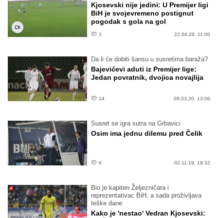
Kjosevski nije jedini: U Premijer ligi
BiH je svojevremeno postignut
pogodak s gola na gol
1
22.04.20. 11:00
Da li će dobiti šansu u susretima baraža?
Bajevićevi aduti iz Premijer lige:
Jedan povratnik, dvojica novajlija
14
09.03.20. 13:06
Susret se igra sutra na Grbavici
Osim ima jednu dilemu pred Čelik
6
02.11.19. 18:32
Bio je kapiten Željezničara i
reprezentativac BiH, a sada proživljava
teške dane
Kako je 'nestao' Vedran Kjosevski: