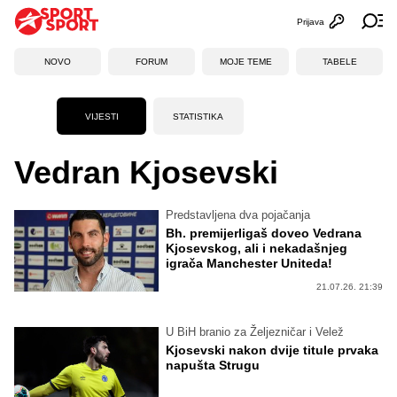
Prijava
Otvori profi
Ot
NOVO
FORUM
MOJE TEME
TABELE
VIJESTI
STATISTIKA
Vedran Kjosevski
Predstavljena dva pojačanja
Bh. premijerligaš doveo Vedrana
Kjosevskog, ali i nekadašnjeg
igrača Manchester Uniteda!
21.07.26. 21:39
U BiH branio za Željezničar i Velež
Kjosevski nakon dvije titule prvaka
napušta Strugu