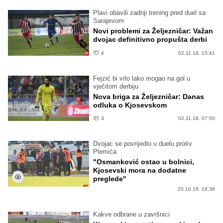
Plavi obavili zadnji trening pred duel sa
Sarajevom
Novi problemi za Željezničar: Važan
dvojac definitivno propušta derbi
4
02.11.18. 15:41
Fejzić bi vrlo lako mogao na gol u
vječitom derbiju
Nova briga za Željezničar: Danas
odluka o Kjosevskom
3
02.11.18. 07:50
Dvojac se povrijedio u duelu protiv
Plemića
"Osmanković ostao u bolnici,
Kjosevski mora na dodatne
preglede"
20.10.18. 18:38
Kakve odbrane u završnici