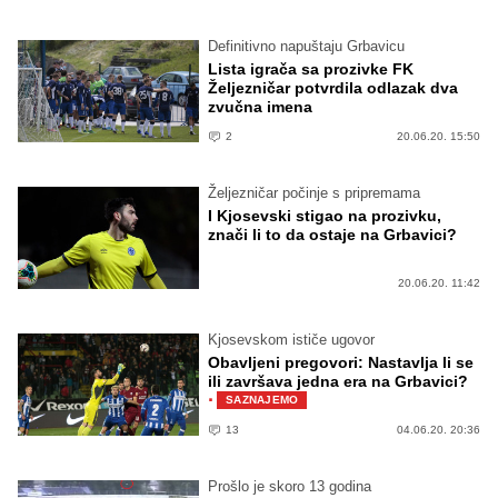
Definitivno napuštaju Grbavicu
Lista igrača sa prozivke FK
Željezničar potvrdila odlazak dva
zvučna imena
2
20.06.20. 15:50
Željezničar počinje s pripremama
I Kjosevski stigao na prozivku,
znači li to da ostaje na Grbavici?
20.06.20. 11:42
Kjosevskom ističe ugovor
Obavljeni pregovori: Nastavlja li se
ili završava jedna era na Grbavici?
·
SAZNAJEMO
13
04.06.20. 20:36
Prošlo je skoro 13 godina