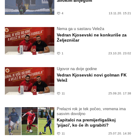
Širokim Brijegom
4
13.11.20. 15:21
Nema ga u sastavu Veleža
Vedran Kjosevski ne konkuriše za
Željezničar
1
23.10.20. 23:02
Ugovor na dvije godine
Vedran Kjosevski novi golman FK
Velež
11
25.09.20. 17:38
Prelazni rok je tek počeo, vremena ima
sasvim dovoljno
Kapitalci na premijerligaškoj
'pijaci', ko će ih ugrabiti?
11
25.07.20. 14:30