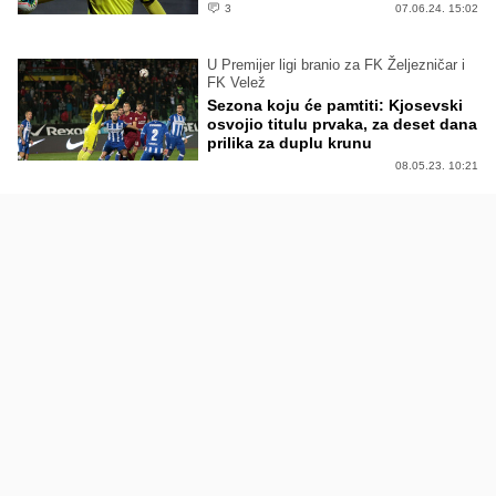
3
07.06.24. 15:02
U Premijer ligi branio za FK Željezničar i
FK Velež
Sezona koju će pamtiti: Kjosevski
osvojio titulu prvaka, za deset dana
prilika za duplu krunu
08.05.23. 10:21