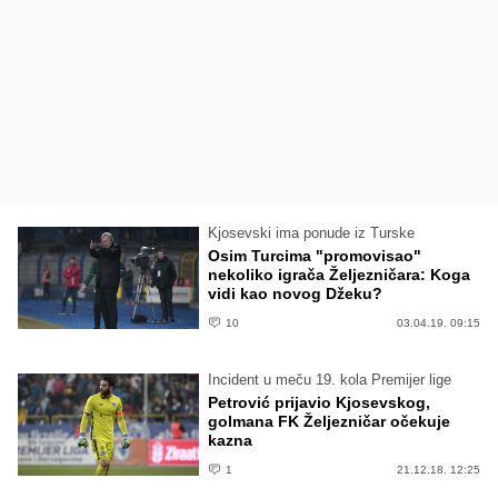
Kjosevski ima ponude iz Turske
Osim Turcima "promovisao"
nekoliko igrača Željezničara: Koga
vidi kao novog Džeku?
10
03.04.19. 09:15
Incident u meču 19. kola Premijer lige
Petrović prijavio Kjosevskog,
golmana FK Željezničar očekuje
kazna
1
21.12.18. 12:25