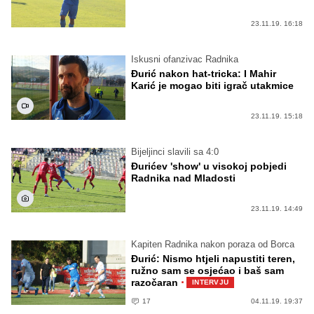
23.11.19. 16:18
Iskusni ofanzivac Radnika
Đurić nakon hat-tricka: I Mahir
Karić je mogao biti igrač utakmice
23.11.19. 15:18
Bijeljinci slavili sa 4:0
Đurićev 'show' u visokoj pobjedi
Radnika nad Mladosti
23.11.19. 14:49
Kapiten Radnika nakon poraza od Borca
Đurić: Nismo htjeli napustiti teren,
ružno sam se osjećao i baš sam
·
razočaran
INTERVJU
17
04.11.19. 19:37