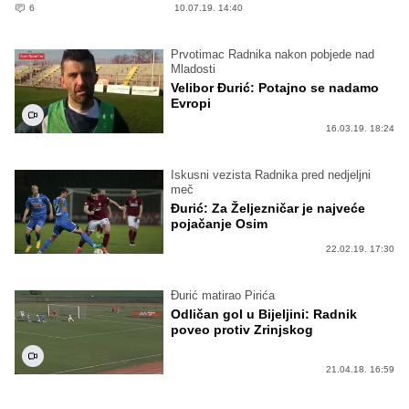
6
10.07.19. 14:40
Prvotimac Radnika nakon pobjede nad
Mladosti
Velibor Đurić: Potajno se nadamo
Evropi
16.03.19. 18:24
Iskusni vezista Radnika pred nedjeljni
meč
Đurić: Za Željezničar je najveće
pojačanje Osim
22.02.19. 17:30
Đurić matirao Pirića
Odličan gol u Bijeljini: Radnik
poveo protiv Zrinjskog
21.04.18. 16:59