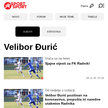
Prijava
Otvori profi
Ot
NOVO
FORUM
MOJE TEME
TABELE
VIJESTI
STATISTIKA
Velibor Đurić
Vraća se na teren
Sjajne vijesti za FK Radnik!
06.11.20. 07:45
Od nedjelje u izolaciji
Velibor Đurić pozitivan na
koronavirus, propušta tri naredne
utakmice Radnika