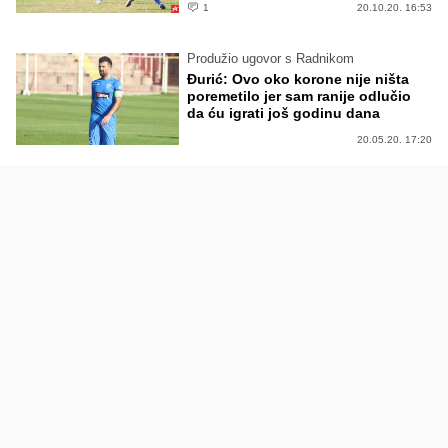
1
20.10.20. 16:53
Produžio ugovor s Radnikom
Đurić: Ovo oko korone nije ništa
poremetilo jer sam ranije odlučio
da ću igrati još godinu dana
20.05.20. 17:20