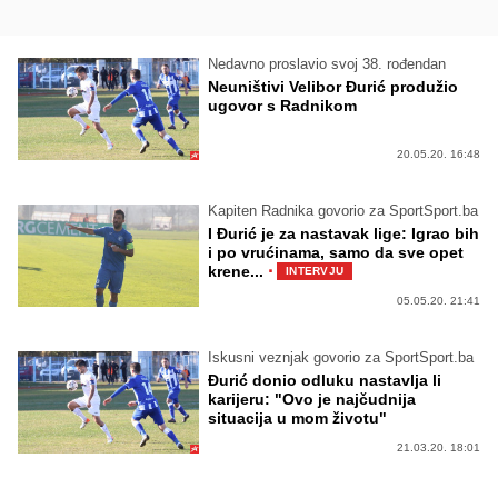
Nedavno proslavio svoj 38. rođendan
Neuništivi Velibor Đurić produžio
ugovor s Radnikom
20.05.20. 16:48
Kapiten Radnika govorio za SportSport.ba
I Đurić je za nastavak lige: Igrao bih
i po vrućinama, samo da sve opet
·
krene...
INTERVJU
05.05.20. 21:41
Iskusni veznjak govorio za SportSport.ba
Đurić donio odluku nastavlja li
karijeru: "Ovo je najčudnija
situacija u mom životu"
21.03.20. 18:01