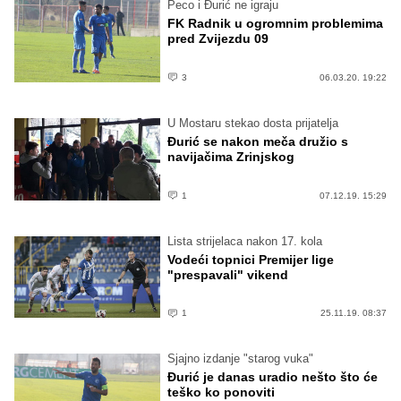
Peco i Đurić ne igraju
FK Radnik u ogromnim problemima
pred Zvijezdu 09
3
06.03.20. 19:22
U Mostaru stekao dosta prijatelja
Đurić se nakon meča družio s
navijačima Zrinjskog
1
07.12.19. 15:29
Lista strijelaca nakon 17. kola
Vodeći topnici Premijer lige
"prespavali" vikend
1
25.11.19. 08:37
Sjajno izdanje "starog vuka"
Đurić je danas uradio nešto što će
teško ko ponoviti