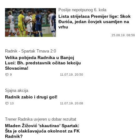
Poslije nepotpunog 6. kola
Lista strijelaca Premijer lige: Skok
Đurića, jedan čovjek usamljen na
vrhu
25.08.19. 08:56
Radnik - Spartak Trnava 2:0
Velika pobjeda Radnika u Banjoj
Luci: Bh. predstavnik očitao lekciju
Slovacima!
9
11.07.19. 20:50
Sjajna akcija
Radnik zabio i drugi gol!
13
11.07.19. 20:08
Trener Radnika uvjeren u dobar rezultat
Mladen Žižović 'skautirao' Spartak:
Šta je olakšavajuća okolnost za FK
Radnik?