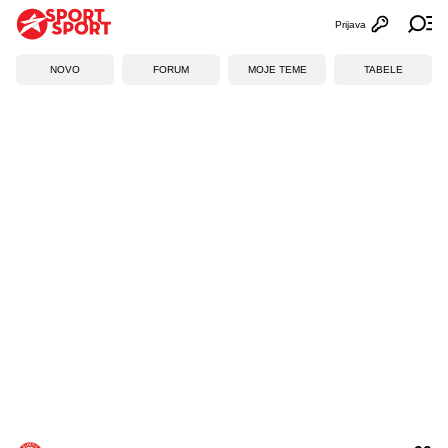
Prijava
Otvori profi
Ot
NOVO
FORUM
MOJE TEME
TABELE