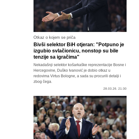
Otkaz o kojem se priča
Bivši selektor BiH otjeran: "Potpuno je
izgubio svlačionicu, nonstop su bile
tenzije sa igračima"
Nekadašnji selektor košarkaške reprezentacije Bosne i
Hercegovine, Duško Ivanović je dobio otkaz u
redovima Virtus Bologne, a sada su procurili detalji i
zbog čega.
28.03.26. 21:30