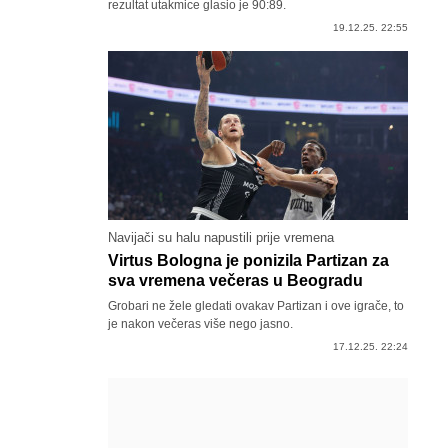
rezultat utakmice glasio je 90:89.
19.12.25. 22:55
Navijači su halu napustili prije vremena
Virtus Bologna je ponizila Partizan za
sva vremena večeras u Beogradu
Grobari ne žele gledati ovakav Partizan i ove igrače, to
je nakon večeras više nego jasno.
17.12.25. 22:24