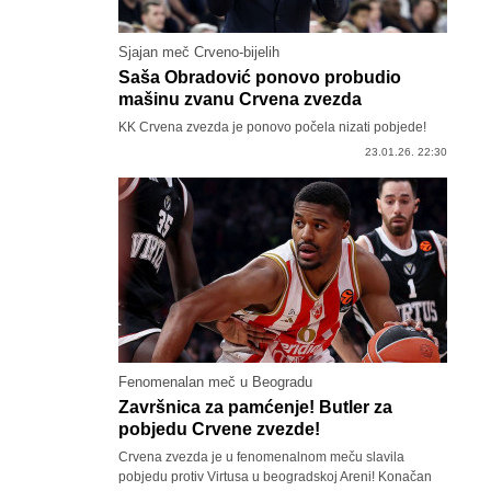
Sjajan meč Crveno-bijelih
Saša Obradović ponovo probudio
mašinu zvanu Crvena zvezda
KK Crvena zvezda je ponovo počela nizati pobjede!
23.01.26. 22:30
Fenomenalan meč u Beogradu
Završnica za pamćenje! Butler za
pobjedu Crvene zvezde!
Crvena zvezda je u fenomenalnom meču slavila
pobjedu protiv Virtusa u beogradskoj Areni! Konačan