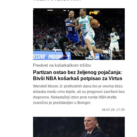
Preokret na košarkaškom tržištu
Partizan ostao bez željenog pojačanja:
Bivši NBA košarkaš potpisao za Virtus
Wendell Moore Jr. prethodnih dana bio je veoma blizu
dolaska među crno-bijele, ali su pregovori završeni bez
dogovora. Nekadašnji izbor prve runde NBA drafta
zvanično je predstavljen u Bologni.
28.07.26. 17:25