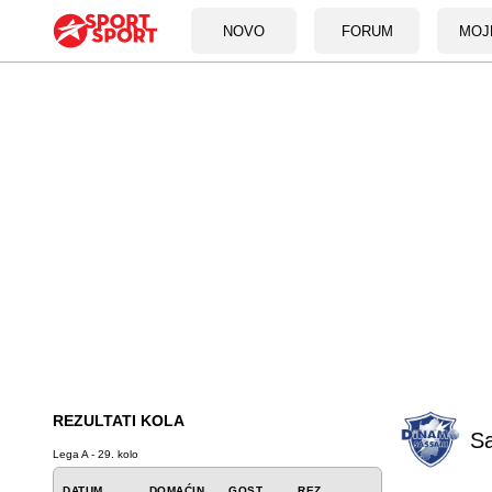
NOVO
FORUM
MOJ
REZULTATI KOLA
Sa
Lega A - 29. kolo
DATUM
DOMAĆIN
GOST
REZ