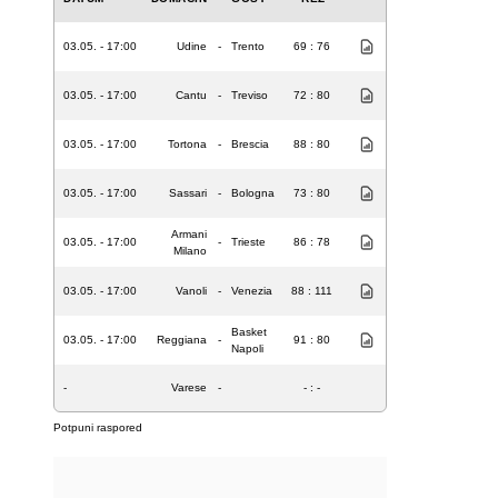
03.05. - 17:00
Udine
-
Trento
69 : 76
03.05. - 17:00
Cantu
-
Treviso
72 : 80
03.05. - 17:00
Tortona
-
Brescia
88 : 80
03.05. - 17:00
Sassari
-
Bologna
73 : 80
Armani
03.05. - 17:00
-
Trieste
86 : 78
Milano
03.05. - 17:00
Vanoli
-
Venezia
88 : 111
Basket
03.05. - 17:00
Reggiana
-
91 : 80
Napoli
-
Varese
-
- : -
Potpuni raspored