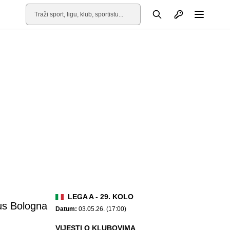
Otvori profil
Pretraga
Otvori
LEGA A - 29. KOLO
us Bologna
Datum:
03.05.26. (17:00)
VIJESTI O KLUBOVIMA