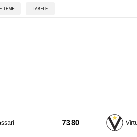
E TEME
TABELE
73
:
80
ssari
Virt