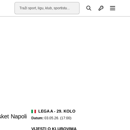
Otvori profil
Pretraga
Otvori
LEGA A - 29. KOLO
ket Napoli
Datum:
03.05.26. (17:00)
VIJESTI O KLUBOVIMA