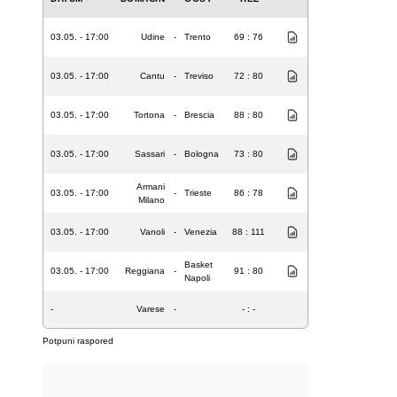
03.05. - 17:00
Udine
-
Trento
69 : 76
03.05. - 17:00
Cantu
-
Treviso
72 : 80
03.05. - 17:00
Tortona
-
Brescia
88 : 80
03.05. - 17:00
Sassari
-
Bologna
73 : 80
Armani
03.05. - 17:00
-
Trieste
86 : 78
Milano
03.05. - 17:00
Vanoli
-
Venezia
88 : 111
Basket
03.05. - 17:00
Reggiana
-
91 : 80
Napoli
-
Varese
-
- : -
Potpuni raspored