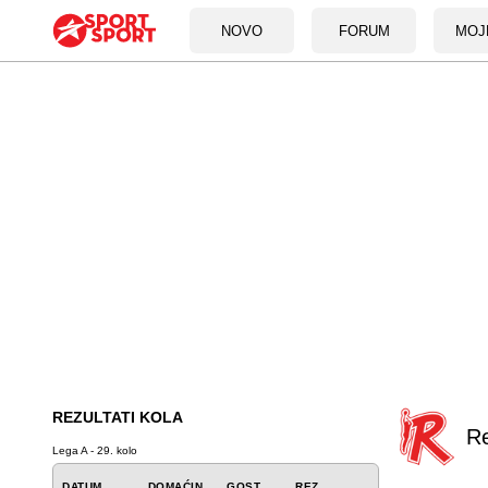
NOVO
FORUM
MOJ
REZULTATI KOLA
R
Lega A - 29. kolo
DATUM
DOMAĆIN
GOST
REZ