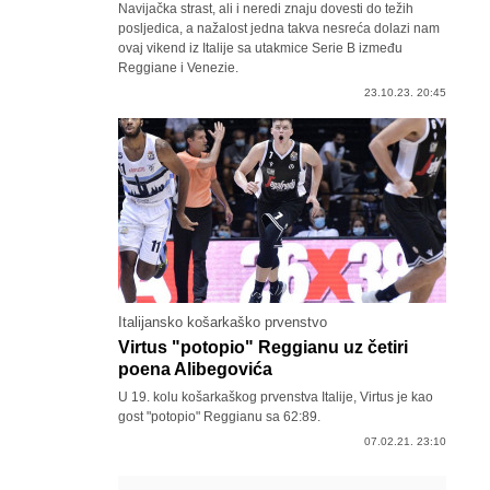
Navijačka strast, ali i neredi znaju dovesti do težih
posljedica, a nažalost jedna takva nesreća dolazi nam
ovaj vikend iz Italije sa utakmice Serie B između
Reggiane i Venezie.
23.10.23. 20:45
Italijansko košarkaško prvenstvo
Virtus "potopio" Reggianu uz četiri
poena Alibegovića
U 19. kolu košarkaškog prvenstva Italije, Virtus je kao
gost "potopio" Reggianu sa 62:89.
07.02.21. 23:10