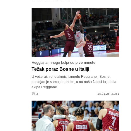
Reggiana mnogo bolja od prve minute
Težak poraz Bosne u Italiji
U večerašnjoj utakmici između Reggiane i Bosne,
postojao je samo jedan tim, a na našu žalost to je bila
ekipa Reggiane.
3
14.01.26. 21:51