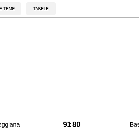
E TEME
TABELE
91
:
80
eggiana
Bas