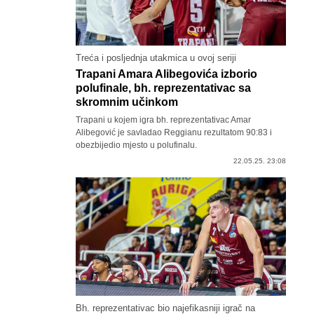
Treća i posljednja utakmica u ovoj seriji
Trapani Amara Alibegovića izborio
polufinale, bh. reprezentativac sa
skromnim učinkom
Trapani u kojem igra bh. reprezentativac Amar
Alibegović je savladao Reggianu rezultatom 90:83 i
obezbijedio mjesto u polufinalu.
22.05.25. 23:08
Bh. reprezentativac bio najefikasniji igrač na