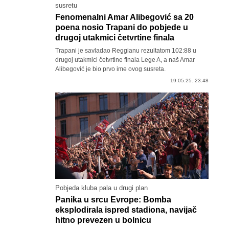
susretu
Fenomenalni Amar Alibegović sa 20
poena nosio Trapani do pobjede u
drugoj utakmici četvrtine finala
Trapani je savladao Reggianu rezultatom 102:88 u
drugoj utakmici četvrtine finala Lege A, a naš Amar
Alibegović je bio prvo ime ovog susreta.
19.05.25. 23:48
Pobjeda kluba pala u drugi plan
Panika u srcu Evrope: Bomba
eksplodirala ispred stadiona, navijač
hitno prevezen u bolnicu