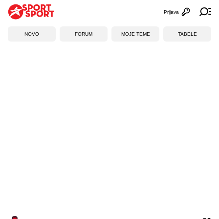
Prijava
Otvori profi
Ot
NOVO
FORUM
MOJE TEME
TABELE