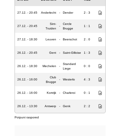
27.12. - 20:45
Anderlecht
-
Dender
2 : 3
Sint-
Cercle
27.12. - 20:45
-
1 : 1
Truiden
Brugge
27.12. - 18:30
Leuven
-
Beerschot
2 : 0
26.12. - 20:45
Gent
-
Saint-Gilloise
1 : 3
Standard
26.12. - 18:30
Mechelen
-
0 : 0
Liege
Club
26.12. - 16:00
-
Westerlo
4 : 3
Brugge
26.12. - 16:00
Kortrijk
-
Charleroi
0 : 1
26.12. - 13:30
Antwerp
-
Genk
2 : 2
Potpuni raspored