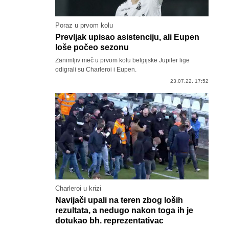
Poraz u prvom kolu
Prevljak upisao asistenciju, ali Eupen
loše počeo sezonu
Zanimljiv meč u prvom kolu belgijske Jupiler lige
odigrali su Charleroi i Eupen.
23.07.22. 17:52
Charleroi u krizi
Navijači upali na teren zbog loših
rezultata, a nedugo nakon toga ih je
dotukao bh. reprezentativac