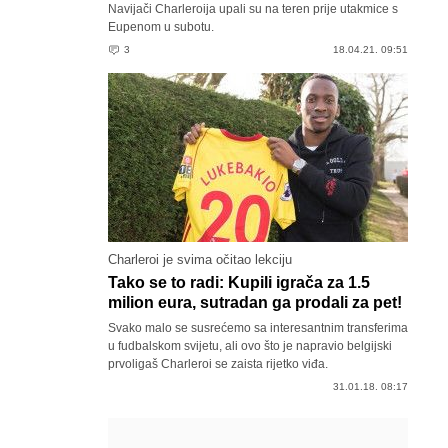
Navijači Charleroija upali su na teren prije utakmice s
Eupenom u subotu.
3
18.04.21. 09:51
Charleroi je svima očitao lekciju
Tako se to radi: Kupili igrača za 1.5
milion eura, sutradan ga prodali za pet!
Svako malo se susrećemo sa interesantnim transferima
u fudbalskom svijetu, ali ovo što je napravio belgijski
prvoligaš Charleroi se zaista rijetko viđa.
31.01.18. 08:17