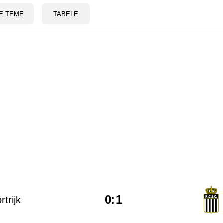
E TEME
TABELE
0
:
1
rtrijk