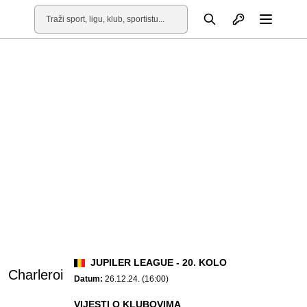
Otvori profil
Pretraga
Otvori
JUPILER LEAGUE - 20. KOLO
Charleroi
Datum:
26.12.24. (16:00)
VIJESTI O KLUBOVIMA