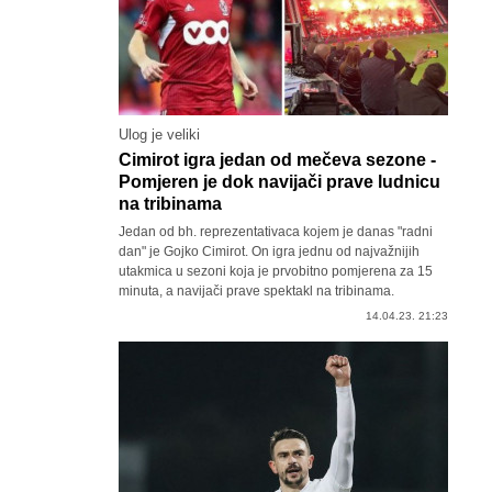
Ulog je veliki
Cimirot igra jedan od mečeva sezone -
Pomjeren je dok navijači prave ludnicu
na tribinama
Jedan od bh. reprezentativaca kojem je danas "radni
dan" je Gojko Cimirot. On igra jednu od najvažnijih
utakmica u sezoni koja je prvobitno pomjerena za 15
minuta, a navijači prave spektakl na tribinama.
14.04.23. 21:23