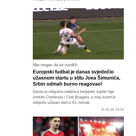
Nije mogao da se suzdrži
Europski fudbal je danas svjedočio
užasnom startu u stilu Joea Šimunića,
Srbin odmah burno reagovao!
Danas je odigrana utakmica belgijske Jupiler lige
između Charleoija i Club Bruggea, a ovaj susret je
obilježio užasan start iz 61. minute.
01.03.26. 22:22