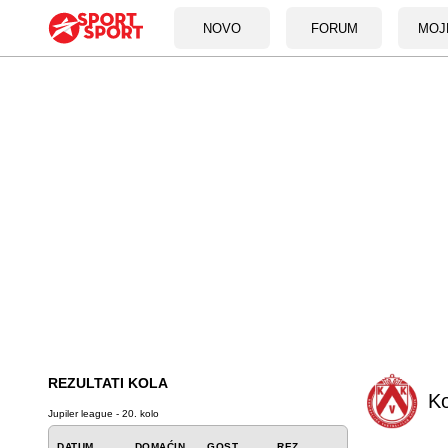
NOVO
FORUM
MOJ
REZULTATI KOLA
Ko
Jupiler league - 20. kolo
DATUM
DOMAĆIN
GOST
REZ