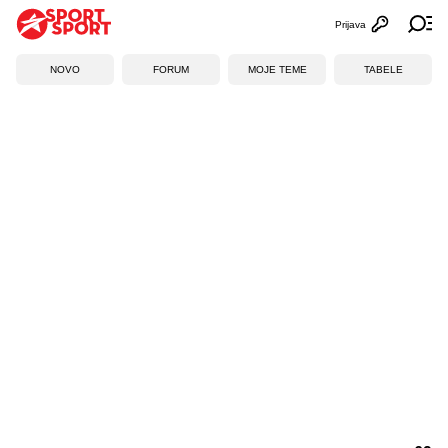
Prijava
Otvori profi
Ot
NOVO
FORUM
MOJE TEME
TABELE