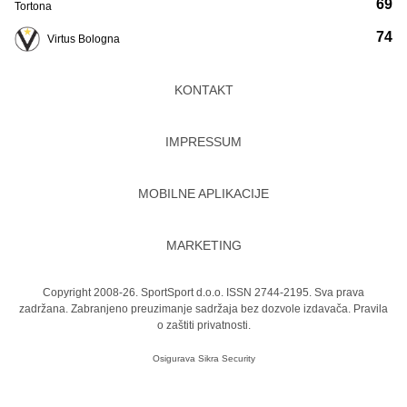
69
Tortona
74
Virtus Bologna
KONTAKT
IMPRESSUM
MOBILNE APLIKACIJE
MARKETING
Copyright 2008-26. SportSport d.o.o. ISSN 2744-2195. Sva prava
zadržana. Zabranjeno preuzimanje sadržaja bez dozvole izdavača.
Pravila
o zaštiti privatnosti.
Osigurava
Sikra Security