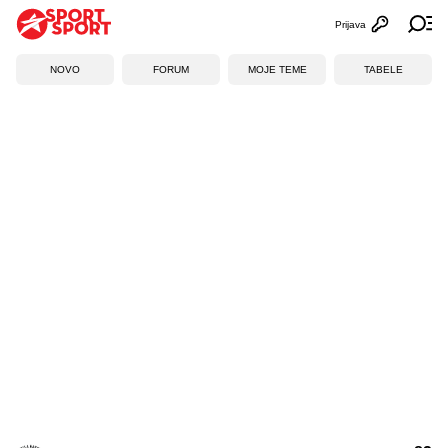
Prijava
Otvori profi
Ot
NOVO
FORUM
MOJE TEME
TABELE