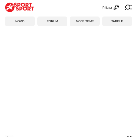
Prijava
Otvori profi
Ot
NOVO
FORUM
MOJE TEME
TABELE