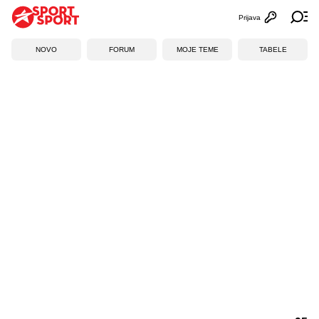
Prijava
Otvori profi
Ot
NOVO
FORUM
MOJE TEME
TABELE