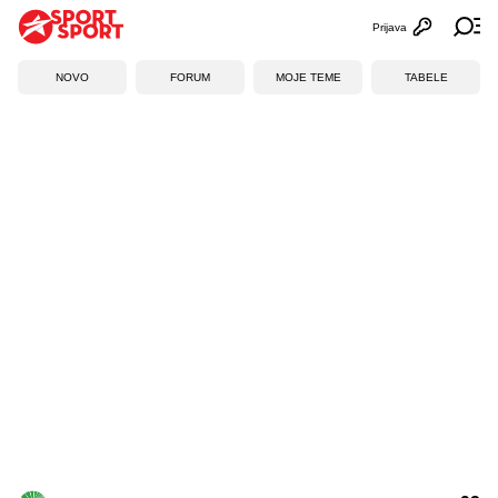
Prijava
Otvori profi
Ot
NOVO
FORUM
MOJE TEME
TABELE