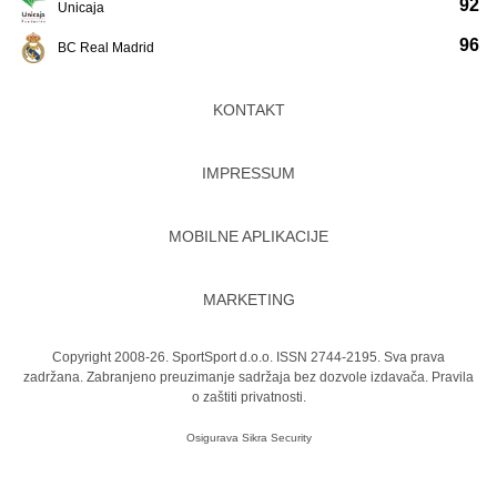
92
Unicaja
96
BC Real Madrid
KONTAKT
IMPRESSUM
MOBILNE APLIKACIJE
MARKETING
Copyright 2008-26. SportSport d.o.o. ISSN 2744-2195. Sva prava
zadržana. Zabranjeno preuzimanje sadržaja bez dozvole izdavača.
Pravila
o zaštiti privatnosti.
Osigurava
Sikra Security