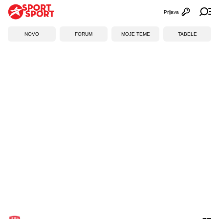
Prijava
Otvori profi
Ot
NOVO
FORUM
MOJE TEME
TABELE