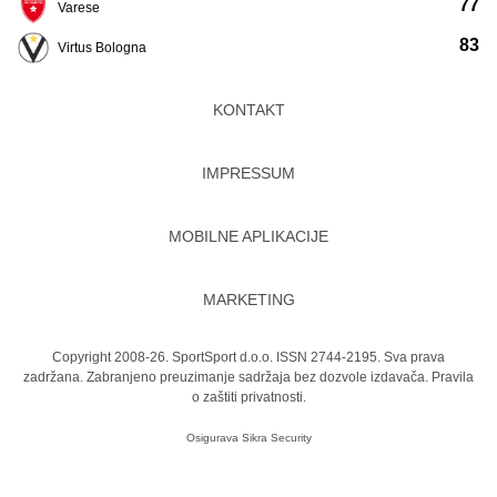
77
Varese
83
Virtus Bologna
KONTAKT
IMPRESSUM
MOBILNE APLIKACIJE
MARKETING
Copyright 2008-26. SportSport d.o.o. ISSN 2744-2195. Sva prava
zadržana. Zabranjeno preuzimanje sadržaja bez dozvole izdavača.
Pravila
o zaštiti privatnosti.
Osigurava
Sikra Security