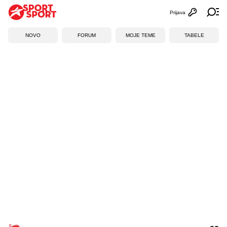
Prijava
Otvori profi
Ot
NOVO
FORUM
MOJE TEME
TABELE