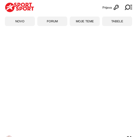
Prijava
Otvori profi
Ot
NOVO
FORUM
MOJE TEME
TABELE