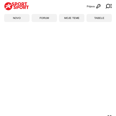
Prijava
Otvori profi
Ot
NOVO
FORUM
MOJE TEME
TABELE