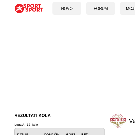
NOVO
FORUM
MOJ
REZULTATI KOLA
Ve
Lega A - 12. kolo
DATUM
DOMAĆIN
GOST
REZ