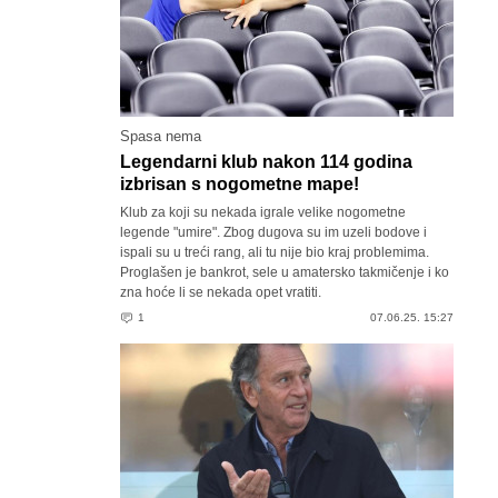
Spasa nema
Legendarni klub nakon 114 godina
izbrisan s nogometne mape!
Klub za koji su nekada igrale velike nogometne
legende "umire". Zbog dugova su im uzeli bodove i
ispali su u treći rang, ali tu nije bio kraj problemima.
Proglašen je bankrot, sele u amatersko takmičenje i ko
zna hoće li se nekada opet vratiti.
1
07.06.25. 15:27