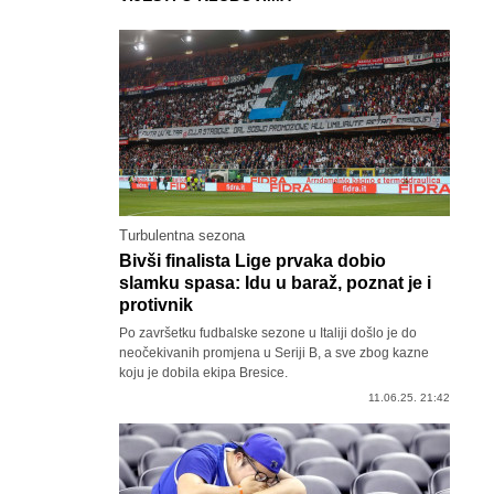
Turbulentna sezona
Bivši finalista Lige prvaka dobio
slamku spasa: Idu u baraž, poznat je i
protivnik
Po završetku fudbalske sezone u Italiji došlo je do
neočekivanih promjena u Seriji B, a sve zbog kazne
koju je dobila ekipa Bresice.
11.06.25. 21:42