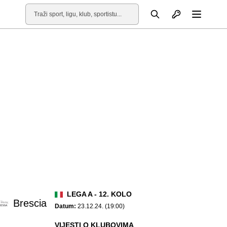
Otvori profil
Pretraga
Otvori
LEGA A - 12. KOLO
Brescia
Datum:
23.12.24. (19:00)
VIJESTI O KLUBOVIMA