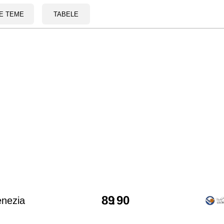
E TEME
TABELE
89
:
90
nezia