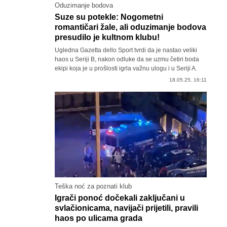
Oduzimanje bodova
Suze su potekle: Nogometni
romantičari žale, ali oduzimanje bodova
presudilo je kultnom klubu!
Ugledna Gazetta dello Sport tvrdi da je nastao veliki
haos u Seriji B, nakon odluke da se uzmu četiri boda
ekipi koja je u prošlosti igrla važnu ulogu i u Seriji A.
18.05.25. 16:11
Teška noć za poznati klub
Igrači ponoć dočekali zaključani u
svlačionicama, navijači prijetili, pravili
haos po ulicama grada