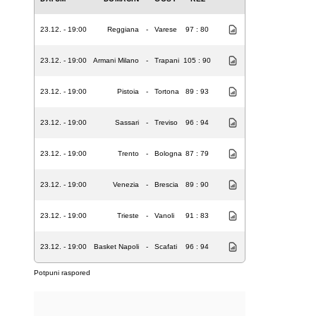
23.12. - 19:00
Reggiana
-
Varese
97 : 80
23.12. - 19:00
Armani Milano
-
Trapani
105 : 90
23.12. - 19:00
Pistoia
-
Tortona
89 : 93
23.12. - 19:00
Sassari
-
Treviso
96 : 94
23.12. - 19:00
Trento
-
Bologna
87 : 79
23.12. - 19:00
Venezia
-
Brescia
89 : 90
23.12. - 19:00
Trieste
-
Vanoli
91 : 83
23.12. - 19:00
Basket Napoli
-
Scafati
96 : 94
Potpuni raspored