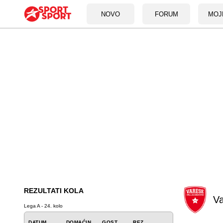
NOVO
FORUM
MOJ
REZULTATI KOLA
V
Lega A - 24. kolo
DATUM
DOMAĆIN
GOST
REZ