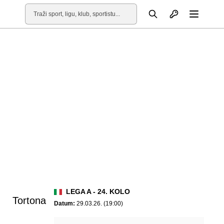
Otvori profil
Pretraga
Otvori
LEGA A - 24. KOLO
Tortona
Datum:
29.03.26. (19:00)