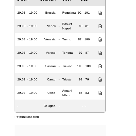
29.03. - 19:00
Brescia
-
Reggiana
92 : 101
Basket
29.03. - 19:00
Vanoli
-
88 : 81
Napoli
29.03. - 19:00
Venezia
-
Trento
87 : 106
29.03. - 19:00
Varese
-
Tortona
97 : 87
29.03. - 19:00
Sassari
-
Treviso
103 : 108
29.03. - 19:00
Cantu
-
Trieste
97 : 76
Armani
29.03. - 19:00
Udine
-
86 : 83
Milano
-
Bologna
-
- : -
Potpuni raspored