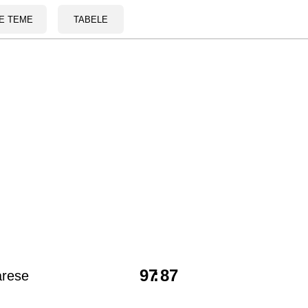
E TEME
TABELE
97
:
87
arese