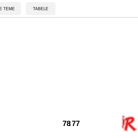
E TEME
TABELE
78
:
77