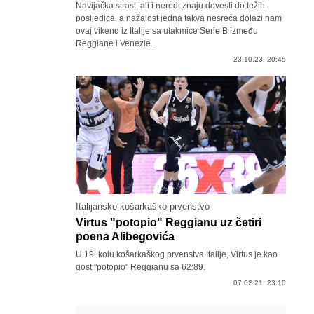
Navijačka strast, ali i neredi znaju dovesti do težih
posljedica, a nažalost jedna takva nesreća dolazi nam
ovaj vikend iz Italije sa utakmice Serie B između
Reggiane i Venezie.
23.10.23. 20:45
Italijansko košarkaško prvenstvo
Virtus "potopio" Reggianu uz četiri
poena Alibegovića
U 19. kolu košarkaškog prvenstva Italije, Virtus je kao
gost "potopio" Reggianu sa 62:89.
07.02.21. 23:10