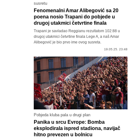
susretu
Fenomenalni Amar Alibegović sa 20
poena nosio Trapani do pobjede u
drugoj utakmici četvrtine finala
Trapani je savladao Reggianu rezultatom 102:88 u
drugoj utakmici četvrtine finala Lege A, a naš Amar
Alibegović je bio prvo ime ovog susreta.
19.05.25. 23:48
Pobjeda kluba pala u drugi plan
Panika u srcu Evrope: Bomba
eksplodirala ispred stadiona, navijač
hitno prevezen u bolnicu