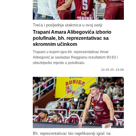
Treća i posljednja utakmica u ovoj seriji
Trapani Amara Alibegovića izborio
polufinale, bh. reprezentativac sa
skromnim učinkom
Trapani u kojem igra bh. reprezentativac Amar
Alibegović je savladao Reggianu rezultatom 90:83 i
obezbijedio mjesto u polufinalu.
22.05.25. 23:08
Bh. reprezentativac bio najefikasniji igrač na