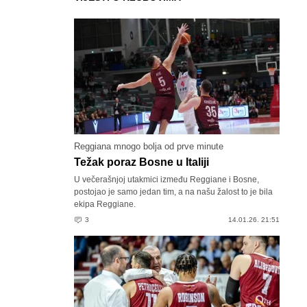
Reggiana mnogo bolja od prve minute
Težak poraz Bosne u Italiji
U večerašnjoj utakmici između Reggiane i Bosne,
postojao je samo jedan tim, a na našu žalost to je bila
ekipa Reggiane.
3
14.01.26. 21:51