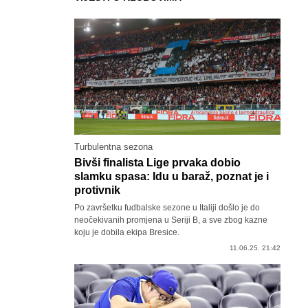
Turbulentna sezona
Bivši finalista Lige prvaka dobio
slamku spasa: Idu u baraž, poznat je i
protivnik
Po završetku fudbalske sezone u Italiji došlo je do
neočekivanih promjena u Seriji B, a sve zbog kazne
koju je dobila ekipa Bresice.
11.06.25. 21:42