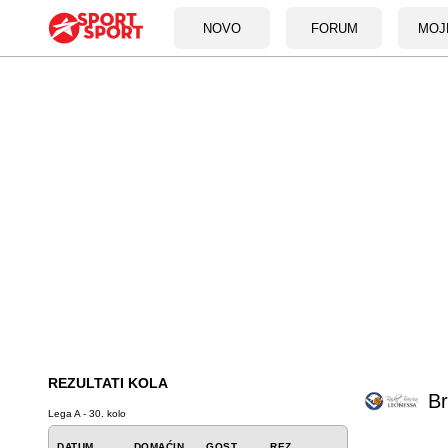
NOVO
FORUM
MOJ
REZULTATI KOLA
Br
Lega A - 30. kolo
DATUM
DOMAĆIN
GOST
REZ