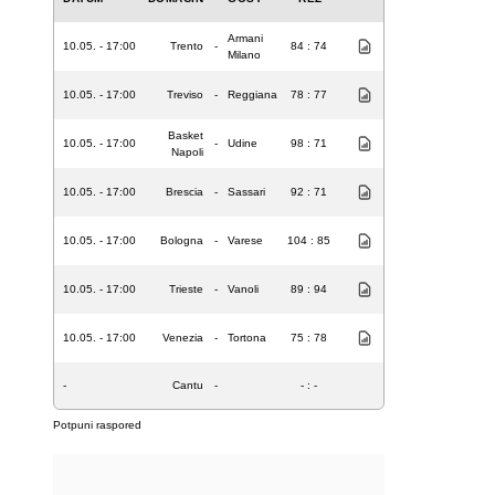
Armani
10.05. - 17:00
Trento
-
84 : 74
Milano
10.05. - 17:00
Treviso
-
Reggiana
78 : 77
Basket
10.05. - 17:00
-
Udine
98 : 71
Napoli
10.05. - 17:00
Brescia
-
Sassari
92 : 71
10.05. - 17:00
Bologna
-
Varese
104 : 85
10.05. - 17:00
Trieste
-
Vanoli
89 : 94
10.05. - 17:00
Venezia
-
Tortona
75 : 78
-
Cantu
-
- : -
Potpuni raspored