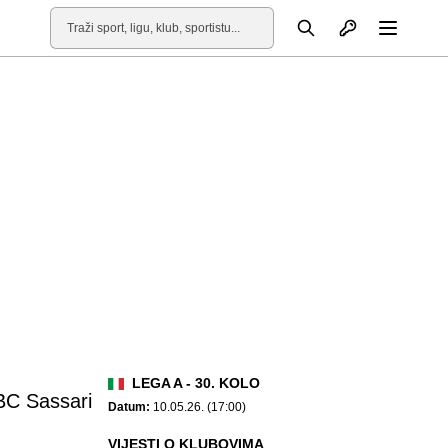
Otvori profil
Pretraga
Otvori
LEGA A - 30. KOLO
BC Sassari
Datum:
10.05.26. (17:00)
VIJESTI O KLUBOVIMA