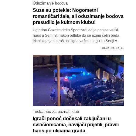
Oduzimanje bodova
Suze su potekle: Nogometni
romantičari žale, ali oduzimanje bodova
presudilo je kultnom klubu!
Ugledna Gazetta dello Sport tvrdi da je nastao veliki
haos u Seriji B, nakon odluke da se uzmu četiri boda
ekipi koja je u prošlosti igrla važnu ulogu i u Seriji A.
18.05.25. 16:11
Teška noć za poznati klub
Igrači ponoć dočekali zaključani u
svlačionicama, navijači prijetili, pravili
haos po ulicama grada