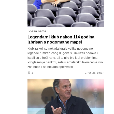
Spasa nema
Legendarni klub nakon 114 godina
izbrisan s nogometne mape!
Klub za koji su nekada igrale velike nogometne
legende "umire". Zbog dugova su im uzeli bodove i
ispali su u treći rang, ali tu nije bio kraj problemima.
Proglašen je bankrot, sele u amatersko takmičenje i ko
zna hoće li se nekada opet vratiti.
1
07.06.25. 15:27