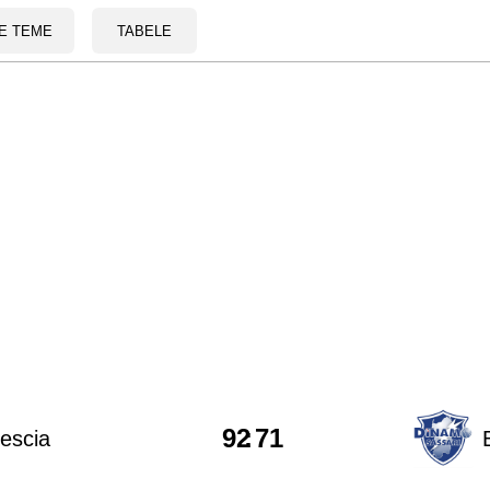
E TEME
TABELE
92
:
71
escia