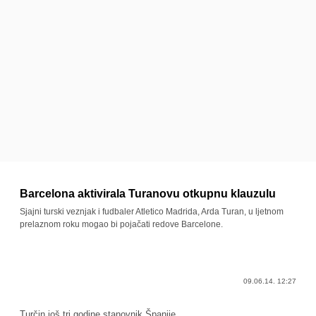
Barcelona aktivirala Turanovu otkupnu klauzulu
Sjajni turski veznjak i fudbaler Atletico Madrida, Arda Turan, u ljetnom
prelaznom roku mogao bi pojačati redove Barcelone.
09.06.14. 12:27
Turčin još tri godine stanovnik Španije