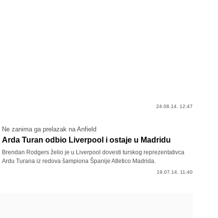
24.08.14. 12:47
Ne zanima ga prelazak na Anfield
Arda Turan odbio Liverpool i ostaje u Madridu
Brendan Rodgers želio je u Liverpool dovesti turskog reprezentativca
Ardu Turana iz redova šampiona Španije Atletico Madrida.
19.07.14. 11:40