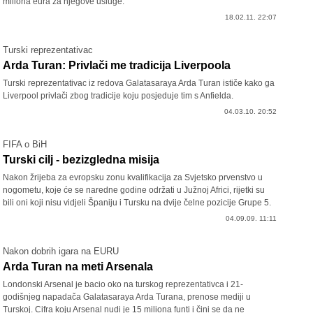
miliona eura za njegove usluge.
18.02.11. 22:07
Turski reprezentativac
Arda Turan: Privlači me tradicija Liverpoola
Turski reprezentativac iz redova Galatasaraya Arda Turan ističe kako ga
Liverpool privlači zbog tradicije koju posjeduje tim s Anfielda.
04.03.10. 20:52
FIFA o BiH
Turski cilj - bezizgledna misija
Nakon žrijeba za evropsku zonu kvalifikacija za Svjetsko prvenstvo u
nogometu, koje će se naredne godine održati u Južnoj Africi, rijetki su
bili oni koji nisu vidjeli Španiju i Tursku na dvije čelne pozicije Grupe 5.
04.09.09. 11:11
Nakon dobrih igara na EURU
Arda Turan na meti Arsenala
Londonski Arsenal je bacio oko na turskog reprezentativca i 21-
godišnjeg napadača Galatasaraya Arda Turana, prenose mediji u
Turskoj. Cifra koju Arsenal nudi je 15 miliona funti i čini se da ne