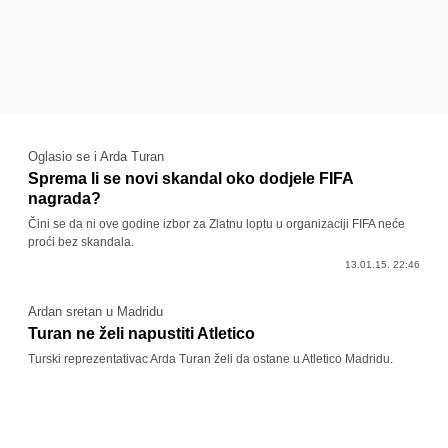
Oglasio se i Arda Turan
Sprema li se novi skandal oko dodjele FIFA
nagrada?
Čini se da ni ove godine izbor za Zlatnu loptu u organizaciji FIFA neće
proći bez skandala.
13.01.15. 22:46
Ardan sretan u Madridu
Turan ne želi napustiti Atletico
Turski reprezentativac Arda Turan želi da ostane u Atletico Madridu.