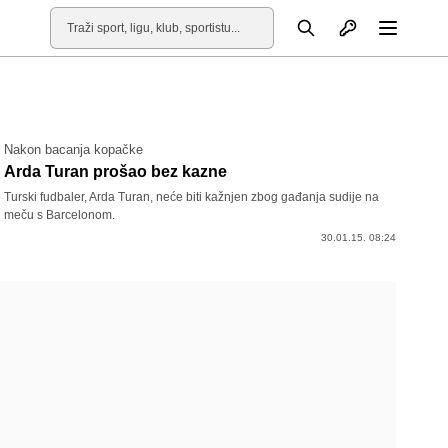
Otvori profil
Pretraga
Otvori
Nakon bacanja kopačke
Arda Turan prošao bez kazne
Turski fudbaler, Arda Turan, neće biti kažnjen zbog gađanja sudije na
meču s Barcelonom.
30.01.15. 08:24