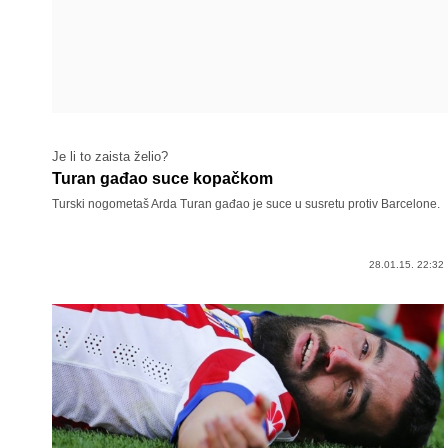
Je li to zaista želio?
Turan gađao suce kopačkom
Turski nogometaš Arda Turan gađao je suce u susretu protiv Barcelone.
28.01.15. 22:32