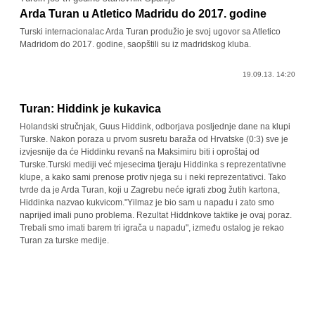
Arda Turan u Atletico Madridu do 2017. godine
Turski internacionalac Arda Turan produžio je svoj ugovor sa Atletico
Madridom do 2017. godine, saopštili su iz madridskog kluba.
19.09.13. 14:20
Turan: Hiddink je kukavica
Holandski stručnjak, Guus Hiddink, odborjava posljednje dane na klupi
Turske. Nakon poraza u prvom susretu baraža od Hrvatske (0:3) sve je
izvjesnije da će Hiddinku revanš na Maksimiru biti i oproštaj od
Turske.Turski mediji već mjesecima tjeraju Hiddinka s reprezentativne
klupe, a kako sami prenose protiv njega su i neki reprezentativci. Tako
tvrde da je Arda Turan, koji u Zagrebu neće igrati zbog žutih kartona,
Hiddinka nazvao kukvicom."Yilmaz je bio sam u napadu i zato smo
naprijed imali puno problema. Rezultat Hiddnkove taktike je ovaj poraz.
Trebali smo imati barem tri igrača u napadu", između ostalog je rekao
Turan za turske medije.