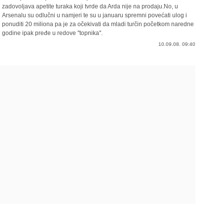
zadovoljava apetite turaka koji tvrde da Arda nije na prodaju.No, u
Arsenalu su odlučni u namjeri te su u januaru spremni povećati ulog i
ponuditi 20 miliona pa je za očekivati da mladi turčin početkom naredne
godine ipak pređe u redove ''topnika''.
10.09.08. 09:40