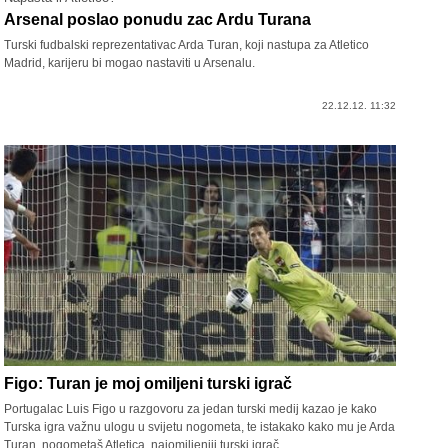
Arsenal poslao ponudu zac Ardu Turana
Turski fudbalski reprezentativac Arda Turan, koji nastupa za Atletico
Madrid, karijeru bi mogao nastaviti u Arsenalu.
22.12.12. 11:32
Figo: Turan je moj omiljeni turski igrač
Portugalac Luis Figo u razgovoru za jedan turski medij kazao je kako
Turska igra važnu ulogu u svijetu nogometa, te istakako kako mu je Arda
Turan, nogometaš Atletica, najomiljeniji turski igrač.