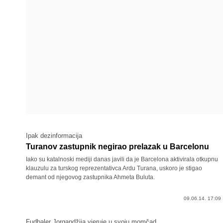
Ipak dezinformacija
Turanov zastupnik negirao prelazak u Barcelonu
Iako su katalnoski mediji danas javili da je Barcelona aktivirala otkupnu
klauzulu za turskog reprezentativca Ardu Turana, uskoro je stigao
demant od njegovog zastupnika Ahmeta Buluta.
09.06.14. 17:09
Fudbaler Jorgandžija vjeruje u svoju momčad