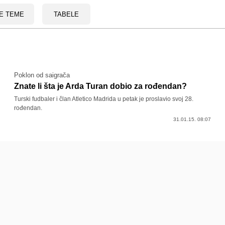
E TEME
TABELE
Poklon od saigrača
Znate li šta je Arda Turan dobio za rođendan?
Turski fudbaler i član Atletico Madrida u petak je proslavio svoj 28.
rođendan.
31.01.15. 08:07