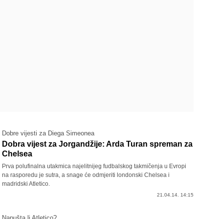
Dobre vijesti za Diega Simeonea
Dobra vijest za Jorgandžije: Arda Turan spreman za
Chelsea
Prva polufinalna utakmica najelitnijeg fudbalskog takmičenja u Evropi
na rasporedu je sutra, a snage će odmjeriti londonski Chelsea i
madridski Atletico.
21.04.14. 14:15
Napušta li Atletico?