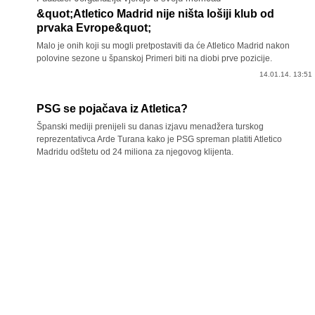
&quot;Atletico Madrid nije ništa lošiji klub od
prvaka Evrope&quot;
Malo je onih koji su mogli pretpostaviti da će Atletico Madrid nakon
polovine sezone u španskoj Primeri biti na diobi prve pozicije.
14.01.14. 13:51
PSG se pojačava iz Atletica?
Španski mediji prenijeli su danas izjavu menadžera turskog
reprezentativca Arde Turana kako je PSG spreman platiti Atletico
Madridu odštetu od 24 miliona za njegovog klijenta.