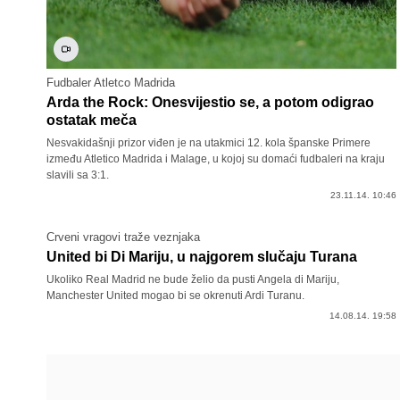
Fudbaler Atletco Madrida
Arda the Rock: Onesvijestio se, a potom odigrao
ostatak meča
Nesvakidašnji prizor viđen je na utakmici 12. kola španske Primere
između Atletico Madrida i Malage, u kojoj su domaći fudbaleri na kraju
slavili sa 3:1.
23.11.14. 10:46
Crveni vragovi traže veznjaka
United bi Di Mariju, u najgorem slučaju Turana
Ukoliko Real Madrid ne bude želio da pusti Angela di Mariju,
Manchester United mogao bi se okrenuti Ardi Turanu.
14.08.14. 19:58