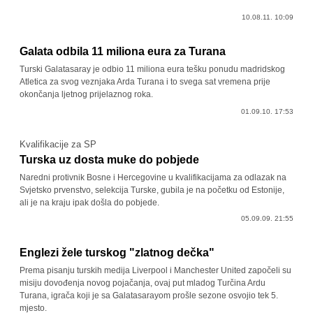
10.08.11. 10:09
Galata odbila 11 miliona eura za Turana
Turski Galatasaray je odbio 11 miliona eura tešku ponudu madridskog
Atletica za svog veznjaka Arda Turana i to svega sat vremena prije
okončanja ljetnog prijelaznog roka.
01.09.10. 17:53
Kvalifikacije za SP
Turska uz dosta muke do pobjede
Naredni protivnik Bosne i Hercegovine u kvalifikacijama za odlazak na
Svjetsko prvenstvo, selekcija Turske, gubila je na početku od Estonije,
ali je na kraju ipak došla do pobjede.
05.09.09. 21:55
Englezi žele turskog "zlatnog dečka"
Prema pisanju turskih medija Liverpool i Manchester United započeli su
misiju dovođenja novog pojačanja, ovaj put mladog Turčina Ardu
Turana, igrača koji je sa Galatasarayom prošle sezone osvojio tek 5.
mjesto.