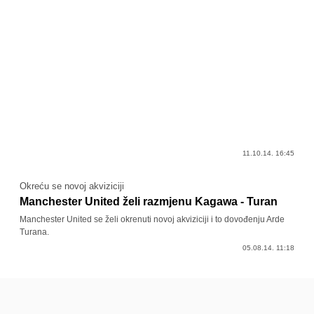
11.10.14. 16:45
Okreću se novoj akviziciji
Manchester United želi razmjenu Kagawa - Turan
Manchester United se želi okrenuti novoj akviziciji i to dovođenju Arde
Turana.
05.08.14. 11:18