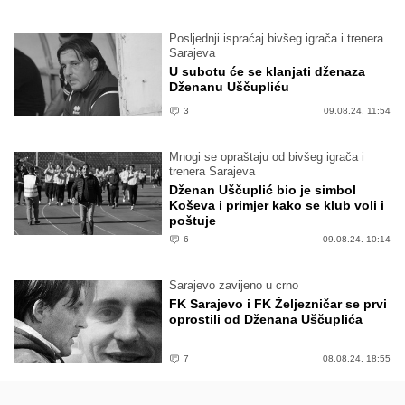
Posljednji ispraćaj bivšeg igrača i trenera
Sarajeva
U subotu će se klanjati dženaza
Dženanu Uščupliću
3
09.08.24. 11:54
Mnogi se opraštaju od bivšeg igrača i
trenera Sarajeva
Dženan Uščuplić bio je simbol
Koševa i primjer kako se klub voli i
poštuje
6
09.08.24. 10:14
Sarajevo zavijeno u crno
FK Sarajevo i FK Željezničar se prvi
oprostili od Dženana Uščuplića
7
08.08.24. 18:55