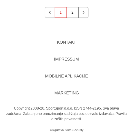
1
2
Previous
Next
KONTAKT
IMPRESSUM
MOBILNE APLIKACIJE
MARKETING
Copyright 2008-26. SportSport d.o.o. ISSN 2744-2195. Sva prava
zadržana. Zabranjeno preuzimanje sadržaja bez dozvole izdavača.
Pravila
o zaštiti privatnosti.
Osigurava
Sikra Security