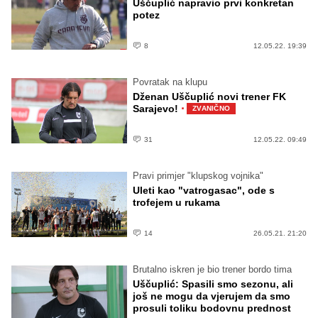
Uščuplić napravio prvi konkretan
potez
8
12.05.22. 19:39
Povratak na klupu
Dženan Uščuplić novi trener FK
·
Sarajevo!
ZVANIČNO
31
12.05.22. 09:49
Pravi primjer "klupskog vojnika"
Uleti kao "vatrogasac", ode s
trofejem u rukama
14
26.05.21. 21:20
Brutalno iskren je bio trener bordo tima
Uščuplić: Spasili smo sezonu, ali
još ne mogu da vjerujem da smo
prosuli toliku bodovnu prednost