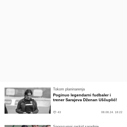
Tokom planinarenja
Poginuo legendarni fudbaler i
trener Sarajeva Dženan Uščuplić!
43
08.08.24. 18:22
Sporazumni raskid saradnje