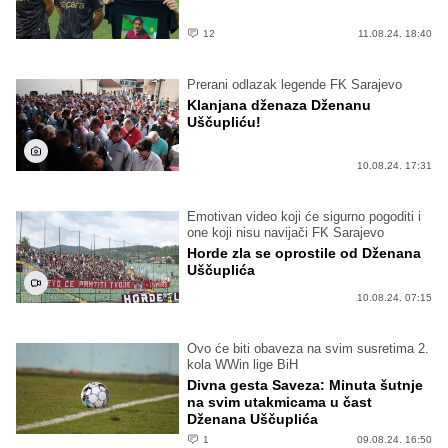
12
11.08.24. 18:40
Prerani odlazak legende FK Sarajevo
Klanjana dženaza Dženanu
Uščupliću!
10.08.24. 17:31
Emotivan video koji će sigurno pogoditi i
one koji nisu navijači FK Sarajevo
Horde zla se oprostile od Dženana
Uščuplića
10.08.24. 07:15
Ovo će biti obaveza na svim susretima 2.
kola WWin lige BiH
Divna gesta Saveza: Minuta šutnje
na svim utakmicama u čast
Dženana Uščuplića
1
09.08.24. 16:50