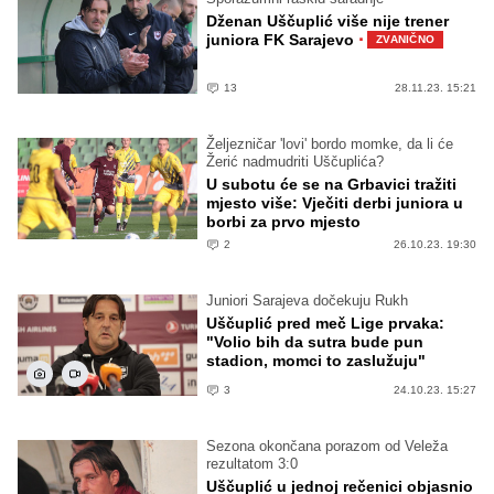
Dženan Uščuplić više nije trener
·
juniora FK Sarajevo
ZVANIČNO
13
28.11.23. 15:21
Željezničar 'lovi' bordo momke, da li će
Žerić nadmudriti Uščuplića?
U subotu će se na Grbavici tražiti
mjesto više: Vječiti derbi juniora u
borbi za prvo mjesto
2
26.10.23. 19:30
Juniori Sarajeva dočekuju Rukh
Uščuplić pred meč Lige prvaka:
"Volio bih da sutra bude pun
stadion, momci to zaslužuju"
3
24.10.23. 15:27
Sezona okončana porazom od Veleža
rezultatom 3:0
Uščuplić u jednoj rečenici objasnio