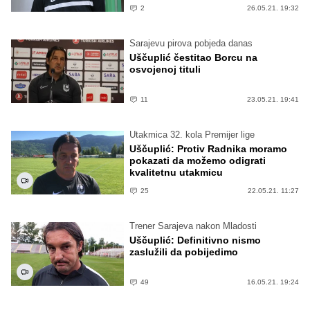
2
26.05.21. 19:32
Sarajevu pirova pobjeda danas
Uščuplić čestitao Borcu na
osvojenoj tituli
11
23.05.21. 19:41
Utakmica 32. kola Premijer lige
Uščuplić: Protiv Radnika moramo
pokazati da možemo odigrati
kvalitetnu utakmicu
25
22.05.21. 11:27
Trener Sarajeva nakon Mladosti
Uščuplić: Definitivno nismo
zaslužili da pobijedimo
49
16.05.21. 19:24