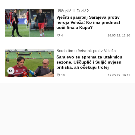
Uščuplić ili Dudić?
Vječiti spasitelj Sarajeva protiv
heroja Veleža: Ko ima prednost
uoči finala Kupa?
4
19.05.22. 12:10
Bordo tim u četvrtak protiv Veleža
Sarajevo se sprema za utakmicu
sezone, Uščuplić i Suljić svjesni
pritiska, ali očekuju trofej
10
17.05.22. 16:11