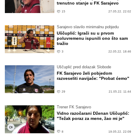
trenutno stanje u FK Sarajevo
15
27.05.22. 22:02
Sarajevo slavilo minimalnu pobjedu
Uščuplić: Igrači su u prvom
poluvremenu ispunili ono što sam
tražio
3
22.05.22. 18:46
Uščuplić pred dolazak Slobode
FK Sarajevo želi pobjedom
razveseliti navijače: "Probat ćemo"
29
21.05.22. 11:44
Trener FK Sarajevo
Vidno razočarani Dženan Uščuplić:
"Težak poraz za mene, žao mi je"
8
19.05.22. 22:09