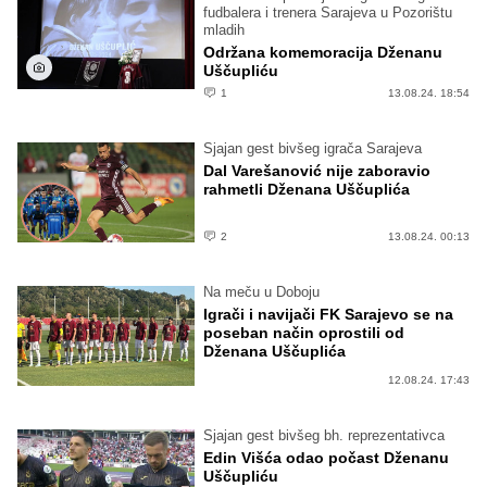
fudbalera i trenera Sarajeva u Pozorištu
mladih
Održana komemoracija Dženanu
Uščupliću
1
13.08.24. 18:54
Sjajan gest bivšeg igrača Sarajeva
Dal Varešanović nije zaboravio
rahmetli Dženana Uščuplića
2
13.08.24. 00:13
Na meču u Doboju
Igrači i navijači FK Sarajevo se na
poseban način oprostili od
Dženana Uščuplića
12.08.24. 17:43
Sjajan gest bivšeg bh. reprezentativca
Edin Višća odao počast Dženanu
Uščupliću