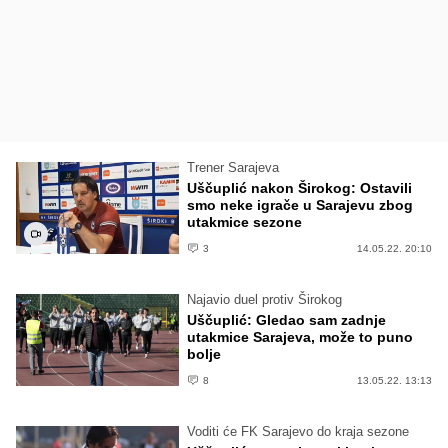
Trener Sarajeva
Uščuplić nakon Širokog: Ostavili
smo neke igrače u Sarajevu zbog
utakmice sezone
3
14.05.22. 20:10
Najavio duel protiv Širokog
Uščuplić: Gledao sam zadnje
utakmice Sarajeva, može to puno
bolje
8
13.05.22. 13:13
Voditi će FK Sarajevo do kraja sezone