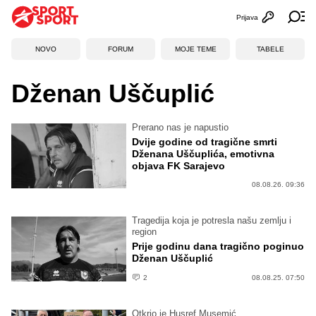
Prijava
Otvori profi
Ot
NOVO
FORUM
MOJE TEME
TABELE
Dženan Uščuplić
Prerano nas je napustio
Dvije godine od tragične smrti
Dženana Uščuplića, emotivna
objava FK Sarajevo
08.08.26. 09:36
Tragedija koja je potresla našu zemlju i
region
Prije godinu dana tragično poginuo
Dženan Uščuplić
2
08.08.25. 07:50
Otkrio je Husref Musemić