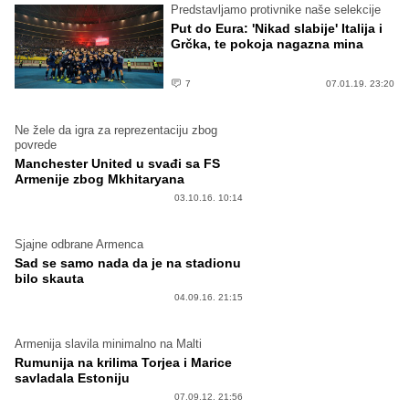
Predstavljamo protivnike naše selekcije
Put do Eura: 'Nikad slabije' Italija i
Grčka, te pokoja nagazna mina
7
07.01.19. 23:20
Ne žele da igra za reprezentaciju zbog
povrede
Manchester United u svađi sa FS
Armenije zbog Mkhitaryana
03.10.16. 10:14
Sjajne odbrane Armenca
Sad se samo nada da je na stadionu
bilo skauta
04.09.16. 21:15
Armenija slavila minimalno na Malti
Rumunija na krilima Torjea i Marice
savladala Estoniju
07.09.12. 21:56