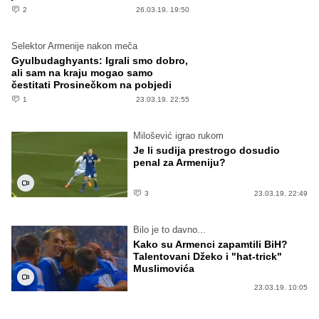
2
26.03.19. 19:50
Selektor Armenije nakon meča
Gyulbudaghyants: Igrali smo dobro,
ali sam na kraju mogao samo
čestitati Prosinečkom na pobjedi
1
23.03.19. 22:55
Milošević igrao rukom
Je li sudija prestrogo dosudio
penal za Armeniju?
3
23.03.19. 22:49
Bilo je to davno...
Kako su Armenci zapamtili BiH?
Talentovani Džeko i "hat-trick"
Muslimovića
23.03.19. 10:05