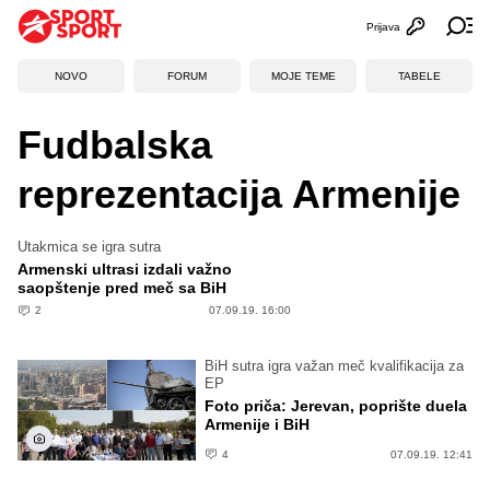
Prijava
Otvori profi
Ot
NOVO
FORUM
MOJE TEME
TABELE
Fudbalska
reprezentacija Armenije
Utakmica se igra sutra
Armenski ultrasi izdali važno
saopštenje pred meč sa BiH
2
07.09.19. 16:00
BiH sutra igra važan meč kvalifikacija za
EP
Foto priča: Jerevan, poprište duela
Armenije i BiH
4
07.09.19. 12:41