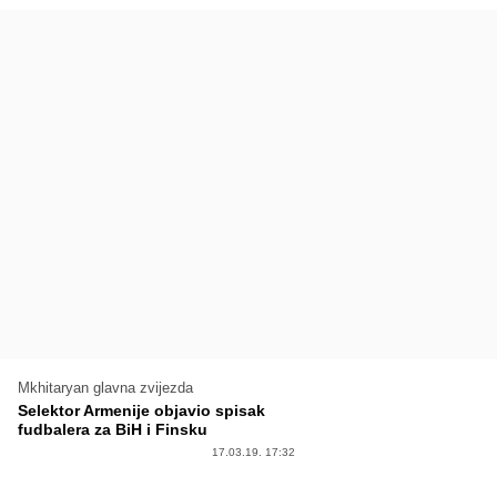
Mkhitaryan glavna zvijezda
Selektor Armenije objavio spisak
fudbalera za BiH i Finsku
17.03.19. 17:32