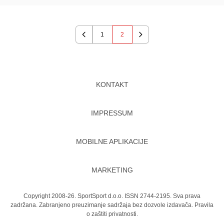
1
2
Previous
Next
KONTAKT
IMPRESSUM
MOBILNE APLIKACIJE
MARKETING
Copyright 2008-26. SportSport d.o.o. ISSN 2744-2195. Sva prava
zadržana. Zabranjeno preuzimanje sadržaja bez dozvole izdavača.
Pravila
o zaštiti privatnosti.