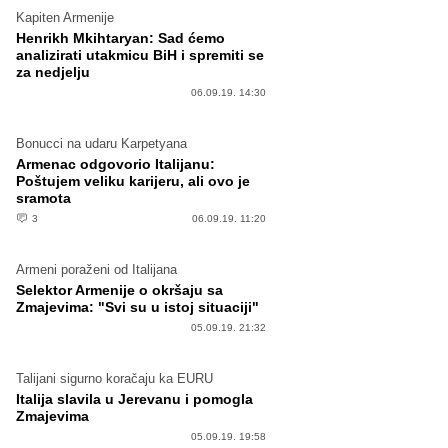
Kapiten Armenije
Henrikh Mkihtaryan: Sad ćemo
analizirati utakmicu BiH i spremiti se
za nedjelju
06.09.19. 14:30
Bonucci na udaru Karpetyana
Armenac odgovorio Italijanu:
Poštujem veliku karijeru, ali ovo je
sramota
3
06.09.19. 11:20
Armeni poraženi od Italijana
Selektor Armenije o okršaju sa
Zmajevima: "Svi su u istoj situaciji"
05.09.19. 21:32
Talijani sigurno koračaju ka EURU
Italija slavila u Jerevanu i pomogla
Zmajevima
05.09.19. 19:58