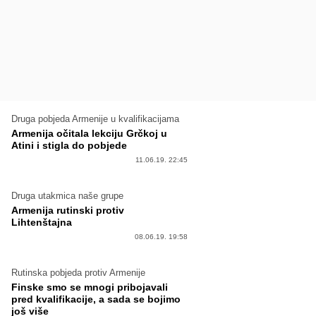
Druga pobjeda Armenije u kvalifikacijama
Armenija očitala lekciju Grčkoj u
Atini i stigla do pobjede
11.06.19. 22:45
Druga utakmica naše grupe
Armenija rutinski protiv
Lihtenštajna
08.06.19. 19:58
Rutinska pobjeda protiv Armenije
Finske smo se mnogi pribojavali
pred kvalifikacije, a sada se bojimo
još više