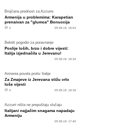
Brojčana prednost za Azzurre
Armenija u problemima: Karapetian
prenaivan za "glumca" Bonuccija
2
05.09.19. 19:03
Belotti pogodio za poravnanje
Poslije loših, brzo i dobre vijesti:
Italija izjednačila u Jerevanu!
05.09.19. 18:34
Armenia povela protiv Italije
Za Zmajeve iz Jerevana stižu vrlo
loše vijesti
4
05.09.19. 18:18
Azzurri ništa ne prepuštaju slučaju
Italijani najjačim snagama napadaju
Armeniju
05.09.19. 17:40