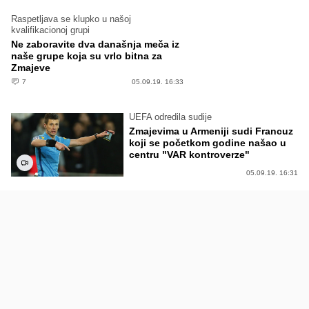
Raspetljava se klupko u našoj
kvalifikacionoj grupi
Ne zaboravite dva današnja meča iz
naše grupe koja su vrlo bitna za
Zmajeve
7
05.09.19. 16:33
UEFA odredila sudije
Zmajevima u Armeniji sudi Francuz
koji se početkom godine našao u
centru "VAR kontroverze"
05.09.19. 16:31