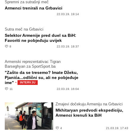
Spremni za sutrašnji meč
Armenci trenirali na Grbavici
22.03.19. 19:14
Sutra meč na Grbavici
Selektor Armenije pred duel sa BiH:
Favoriti ne pobjeđuju uvijek
8
22.03.19. 18:37
Armenski reprezentativac Tigran
Barseghyan za SportSport.ba
"Zašto da se tresemo? Imate Džeku,
Pjanića...odlični su, ali ne pobjeđuje
·
ime"
INTERVJU
11
22.03.19. 16:04
Zmajevi dočekuju Armeniju na Grbavici
Mkhitaryan predvodi ekspediciju,
Armenci krenuli ka BiH
4
21.03.19. 17:43