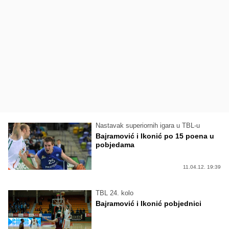
Nastavak superiornih igara u TBL-u
Bajramović i Ikonić po 15 poena u
pobjedama
11.04.12. 19:39
TBL 24. kolo
Bajramović i Ikonić pobjednici