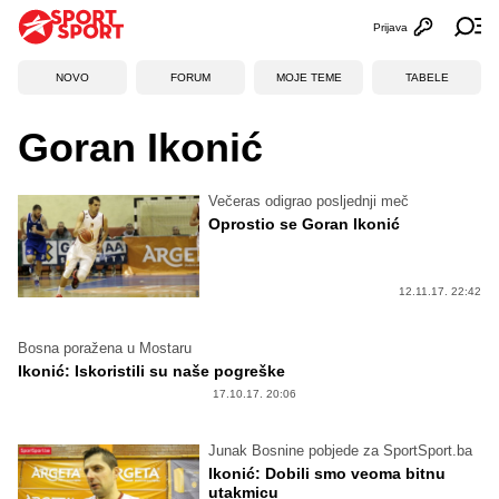
Prijava
Otvori profi
Ot
NOVO
FORUM
MOJE TEME
TABELE
Goran Ikonić
Večeras odigrao posljednji meč
Oprostio se Goran Ikonić
12.11.17. 22:42
Bosna poražena u Mostaru
Ikonić: Iskoristili su naše pogreške
17.10.17. 20:06
Junak Bosnine pobjede za SportSport.ba
Ikonić: Dobili smo veoma bitnu
utakmicu