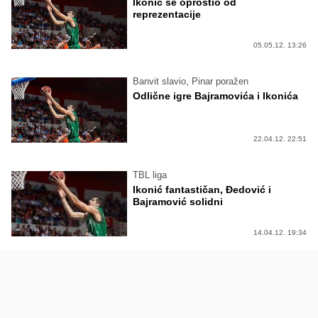
Ikonić se oprostio od
reprezentacije
05.05.12. 13:26
Banvit slavio, Pinar poražen
Odlične igre Bajramovića i Ikonića
22.04.12. 22:51
TBL liga
Ikonić fantastičan, Đedović i
Bajramović solidni
14.04.12. 19:34