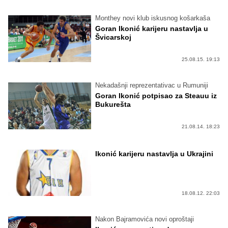
Monthey novi klub iskusnog košarkaša
Goran Ikonić karijeru nastavlja u
Švicarskoj
25.08.15. 19:13
Nekadašnji reprezentativac u Rumuniji
Goran Ikonić potpisao za Steauu iz
Bukurešta
21.08.14. 18:23
Ikonić karijeru nastavlja u Ukrajini
18.08.12. 22:03
Nakon Bajramovića novi oproštaji