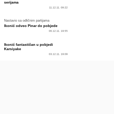
serijama
11.12.11. 09:22
Nastavio sa odličnim partijama
Ikonić odveo Pinar do pobjede
06.12.11. 19:55
Ikonić fantastičan u pobjedi
Karsiyake
03.12.11. 19:09