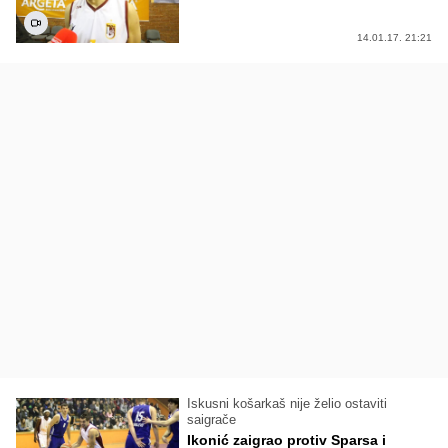
14.01.17. 21:21
Iskusni košarkaš nije želio ostaviti
saigrače
Ikonić zaigrao protiv Sparsa i