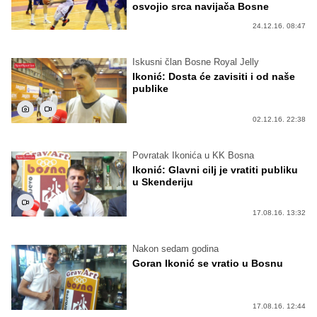
osvojio srca navijača Bosne
24.12.16. 08:47
Iskusni član Bosne Royal Jelly
Ikonić: Dosta će zavisiti i od naše
publike
02.12.16. 22:38
Povratak Ikonića u KK Bosna
Ikonić: Glavni cilj je vratiti publiku
u Skenderiju
17.08.16. 13:32
Nakon sedam godina
Goran Ikonić se vratio u Bosnu
17.08.16. 12:44