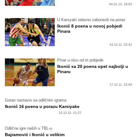
04.01.12. 19:02
U Karsyaki odavno zaboravili na poraz
Ikonić 8 poena u novoj pobjedi
Pinara
24.12.11. 22:41
Pinar u nizu od tri pobjede
Ikonić sa 20 poena opet najbolji u
Pinaru
17.12.11. 22:05
Goran nastavio sa odličnim igrama
Ikonić 16 poena u porazu Karsiyake
13.12.11. 21:27
Odlične igre naših u TBL-u
Bajramović i Ikonić u velikim