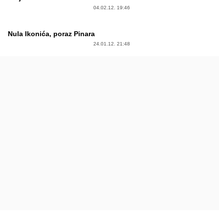
04.02.12. 19:46
Nula Ikonića, poraz Pinara
24.01.12. 21:48