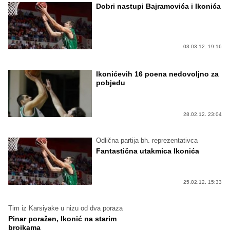
Dobri nastupi Bajramovića i Ikonića
03.03.12. 19:16
Ikonićevih 16 poena nedovoljno za
pobjedu
28.02.12. 23:04
Odlična partija bh. reprezentativca
Fantastična utakmica Ikonića
25.02.12. 15:33
Tim iz Karsiyake u nizu od dva poraza
Pinar poražen, Ikonić na starim
brojkama