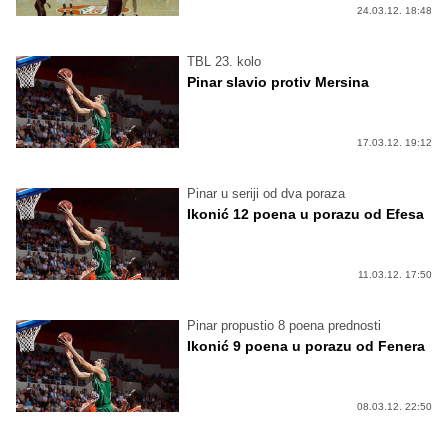
24.03.12. 18:48
TBL 23. kolo
Pinar slavio protiv Mersina
17.03.12. 19:12
Pinar u seriji od dva poraza
Ikonić 12 poena u porazu od Efesa
11.03.12. 17:50
Pinar propustio 8 poena prednosti
Ikonić 9 poena u porazu od Fenera
08.03.12. 22:50