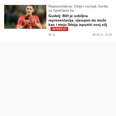
Reprezentativac Srbije i veznjak Sevilje
za SportSport.ba
Gudelj: BiH je ozbiljna
reprezentacija, vjerujem da može
kao i moja Srbija ispuniti svoj cilj
·
INTERVJU
11
06.10.21. 12:15