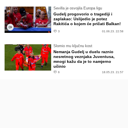
Sevilla je osvojila Europa ligu
Gudelj progovorio o tragediji i
zaplakao: Uslijedio je potez
Rakitića o kojem će pričati Balkan!
3
01.06.23. 22:58
Slomio mu ključnu kost
Nemanja Gudelj u duelu raznio
nesretnog veznjaka Juventusa,
mnogi kažu da je to namjerno
učinio
6
18.05.23. 21:57