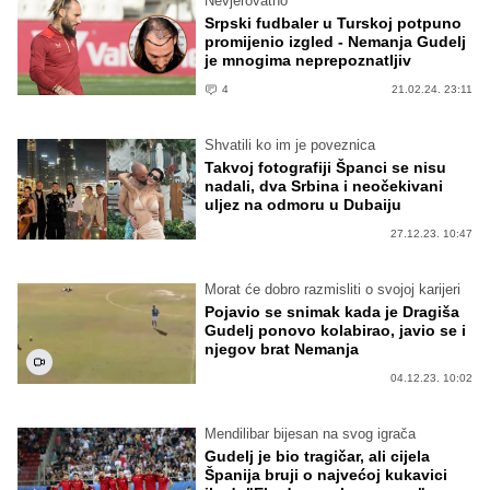
Nevjerovatno
Srpski fudbaler u Turskoj potpuno
promijenio izgled - Nemanja Gudelj
je mnogima neprepoznatljiv
4
21.02.24. 23:11
Shvatili ko im je poveznica
Takvoj fotografiji Španci se nisu
nadali, dva Srbina i neočekivani
uljez na odmoru u Dubaiju
27.12.23. 10:47
Morat će dobro razmisliti o svojoj karijeri
Pojavio se snimak kada je Dragiša
Gudelj ponovo kolabirao, javio se i
njegov brat Nemanja
04.12.23. 10:02
Mendilibar bijesan na svog igrača
Gudelj je bio tragičar, ali cijela
Španija bruji o najvećoj kukavici