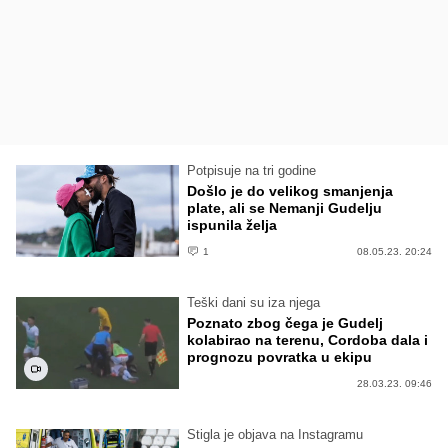
Potpisuje na tri godine
Došlo je do velikog smanjenja
plate, ali se Nemanji Gudelju
ispunila želja
1
08.05.23. 20:24
Teški dani su iza njega
Poznato zbog čega je Gudelj
kolabirao na terenu, Cordoba dala i
prognozu povratka u ekipu
28.03.23. 09:46
Stigla je objava na Instagramu