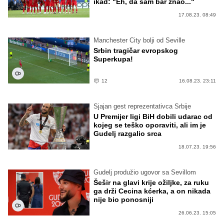
ikad: "Eh, da sam bar znao..."
17.08.23. 08:49
Manchester City bolji od Seville
Srbin tragičar evropskog
Superkupa!
12
16.08.23. 23:11
Sjajan gest reprezentativca Srbije
U Premijer ligi BiH dobili udarac od
kojeg se teško oporaviti, ali im je
Gudelj razgalio srca
18.07.23. 19:56
Gudelj produžio ugovor sa Sevillom
Šešir na glavi krije ožiljke, za ruku
ga drži Cecina kćerka, a on nikada
nije bio ponosniji
26.06.23. 15:05