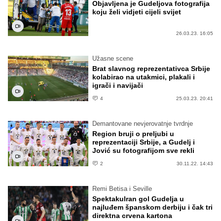
Objavljena je Gudeljova fotografija
koju želi vidjeti cijeli svijet
26.03.23. 16:05
Užasne scene
Brat slavnog reprezentativca Srbije
kolabirao na utakmici, plakali i
igrači i navijači
4
25.03.23. 20:41
Demantovane nevjerovatnje tvrdnje
Region bruji o preljubi u
reprezentaciji Srbije, a Gudelj i
Jović su fotografijom sve rekli
2
30.11.22. 14:43
Remi Betisa i Seville
Spektakulran gol Gudelja u
najluđem španskom derbiju i čak tri
direktna crvena kartona