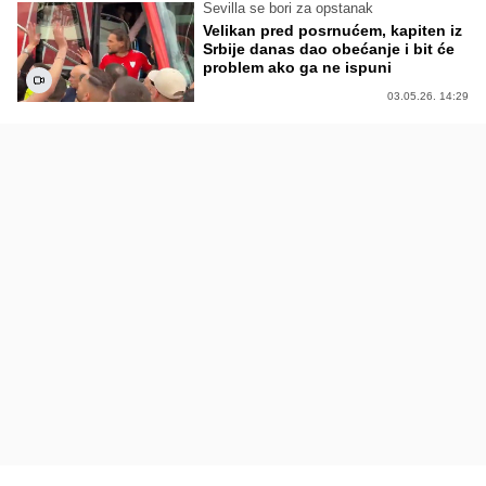
Sevilla se bori za opstanak
Velikan pred posrnućem, kapiten iz
Srbije danas dao obećanje i bit će
problem ako ga ne ispuni
03.05.26. 14:29