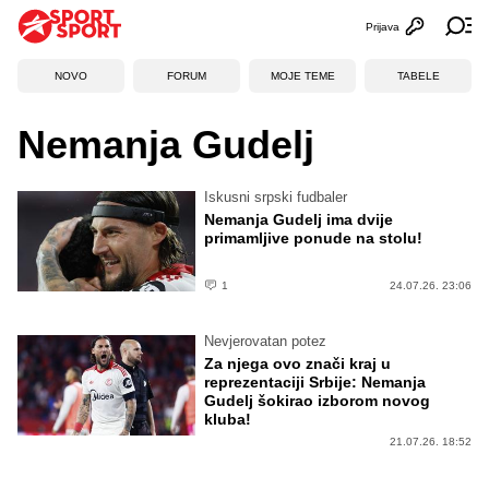
Prijava
Otvori profi
Ot
NOVO
FORUM
MOJE TEME
TABELE
Nemanja Gudelj
Iskusni srpski fudbaler
Nemanja Gudelj ima dvije
primamljive ponude na stolu!
1
24.07.26. 23:06
Nevjerovatan potez
Za njega ovo znači kraj u
reprezentaciji Srbije: Nemanja
Gudelj šokirao izborom novog
kluba!
21.07.26. 18:52