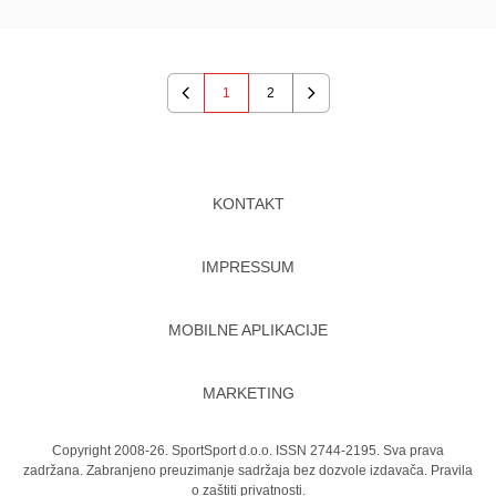
1
2
Previous
Next
KONTAKT
IMPRESSUM
MOBILNE APLIKACIJE
MARKETING
Copyright 2008-26. SportSport d.o.o. ISSN 2744-2195. Sva prava
zadržana. Zabranjeno preuzimanje sadržaja bez dozvole izdavača.
Pravila
o zaštiti privatnosti.