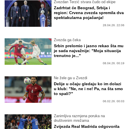
Zvezdan Terzić stvara čudo od ekipe
Zadrhtat će Beograd, Srbija i
region: Crvena zvezda spremila dva
spektakularna pojačanja!
28.04.26. 22:06
Zvezda ga čeka
Srbin prelomio i jasno rekao šta mu
je sada najvažnije: "Moja situacija
trenutno je..."
08.04.26. 00:19
Ne žele ga u Zvezdi
Delije u očaju gledaju ko im dolazi
u klub: "Ne, ne i ne! Pa, na šta smo
to spali?"
06.02.26. 00:03
Zanimljiva razmjena poruka na
društvenim mrežama
Zvijezda Real Madrida odgovorila