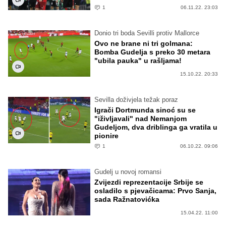
1
06.11.22. 23:03
Donio tri boda Sevilli protiv Mallorce
Ovo ne brane ni tri golmana:
Bomba Gudelja s preko 30 metara
"ubila pauka" u rašljama!
15.10.22. 20:33
Sevilla doživjela težak poraz
Igrači Dortmunda sinoć su se
"iživljavali" nad Nemanjom
Gudeljom, dva driblinga ga vratila u
pionire
1
06.10.22. 09:06
Gudelj u novoj romansi
Zvijezdi reprezentacije Srbije se
osladilo s pjevačicama: Prvo Sanja,
sada Ražnatovićka
15.04.22. 11:00