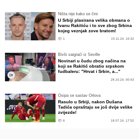
Ništa nije kako se čini
U Srbiji plasirana velika obmana o
Ivanu Rakitiću i to sve zbog Srbina
kojeg veznjak zove bratom!
1
15.11.24. 16:32
Bivši saigrači iz Seville
Novinari u čudu zbog načina na
koji se Rakitić obratio srpskom
fudbaleru: "Hrvat i Srbin, a..."
28.10.24. 00:43
Osipa se sastav Orlova
Rasulo u Srbiji, nakon Dušana
Tadića opraštaju se još dvije velike
zvijezde!
6
18.07.24. 17:52