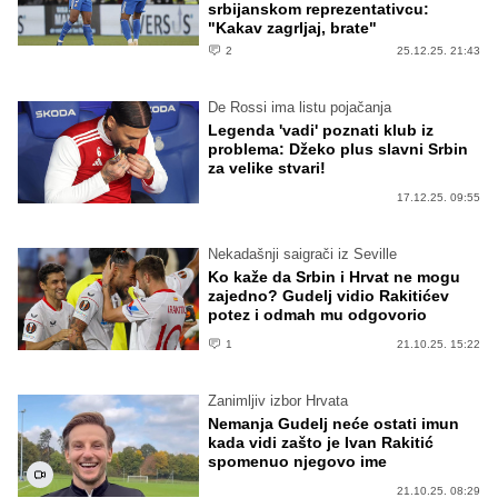
srbijanskom reprezentativcu:
"Kakav zagrljaj, brate"
2
25.12.25. 21:43
De Rossi ima listu pojačanja
Legenda 'vadi' poznati klub iz
problema: Džeko plus slavni Srbin
za velike stvari!
17.12.25. 09:55
Nekadašnji saigrači iz Seville
Ko kaže da Srbin i Hrvat ne mogu
zajedno? Gudelj vidio Rakitićev
potez i odmah mu odgovorio
1
21.10.25. 15:22
Zanimljiv izbor Hrvata
Nemanja Gudelj neće ostati imun
kada vidi zašto je Ivan Rakitić
spomenuo njegovo ime
21.10.25. 08:29