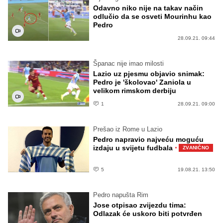
Odavno niko nije na takav način
odlučio da se osveti Mourinhu kao
Pedro
28.09.21. 09:44
Španac nije imao milosti
Lazio uz pjesmu objavio snimak:
Pedro je 'školovao' Zaniola u
velikom rimskom derbiju
1
28.09.21. 09:00
Prešao iz Rome u Lazio
Pedro napravio najveću moguću
·
izdaju u svijetu fudbala
ZVANIČNO
5
19.08.21. 13:50
Pedro napušta Rim
Jose otpisao zvijezdu tima:
Odlazak će uskoro biti potvrđen