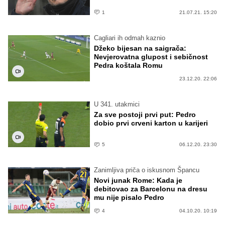
1
21.07.21. 15:20
Cagliari ih odmah kaznio
Džeko bijesan na saigrača:
Nevjerovatna glupost i sebičnost
Pedra koštala Romu
23.12.20. 22:06
U 341. utakmici
Za sve postoji prvi put: Pedro
dobio prvi crveni karton u karijeri
5
06.12.20. 23:30
Zanimljiva priča o iskusnom Špancu
Novi junak Rome: Kada je
debitovao za Barcelonu na dresu
mu nije pisalo Pedro
4
04.10.20. 10:19