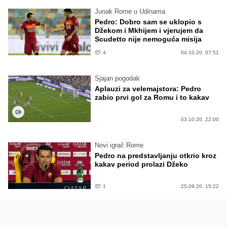
Junak Rome u Udinama
Pedro: Dobro sam se uklopio s
Džekom i Mkhijem i vjerujem da
Scudetto nije nemoguća misija
4
04.10.20. 07:51
Sjajan pogodak
Aplauzi za velemajstora: Pedro
zabio prvi gol za Romu i to kakav
03.10.20. 22:00
Novi igrač Rome
Pedro na predstavljanju otkrio kroz
kakav period prolazi Džeko
1
25.09.20. 15:22