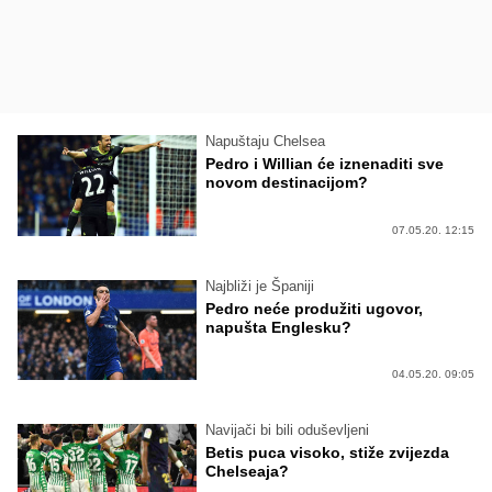
Napuštaju Chelsea
Pedro i Willian će iznenaditi sve
novom destinacijom?
07.05.20. 12:15
Najbliži je Španiji
Pedro neće produžiti ugovor,
napušta Englesku?
04.05.20. 09:05
Navijači bi bili oduševljeni
Betis puca visoko, stiže zvijezda
Chelseaja?