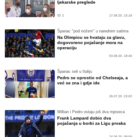
ljekarske preglede
2
17.08.20. 15:18
Španac "pod nožem" u narednim satima
Na Olimpicu se hvataju za glavu,
dogovoreno pojačanje mora na
operaciju
03.08.20. 18:40
Španac seli u Italiju
Pedro se oprostio od Chelseaja, a
već se zna i gdje ide
26.07.20. 23:02
Willian i Pedro ostaju još dva mjeseca
Frank Lampard dobio dva
pojačanja u borbi za Ligu prvaka
24.06.20. 09:04