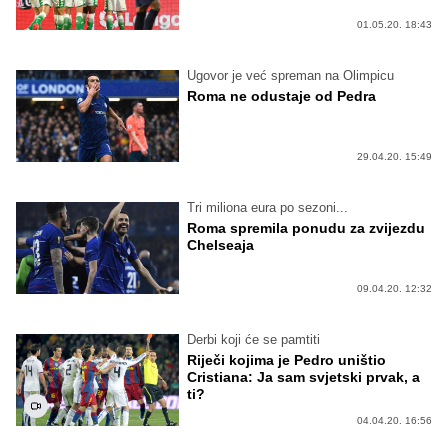
01.05.20. 18:43
Ugovor je već spreman na Olimpicu
Roma ne odustaje od Pedra
29.04.20. 15:49
Tri miliona eura po sezoni...
Roma spremila ponudu za zvijezdu
Chelseaja
09.04.20. 12:32
Derbi koji će se pamtiti
Riječi kojima je Pedro uništio
Cristiana: Ja sam svjetski prvak, a
ti?
04.04.20. 16:56