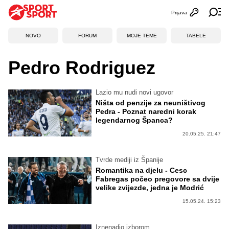
Prijava
Otvori profi
Ot
NOVO
FORUM
MOJE TEME
TABELE
Pedro Rodriguez
Lazio mu nudi novi ugovor
Ništa od penzije za neuništivog
Pedra - Poznat naredni korak
legendarnog Španca?
20.05.25. 21:47
Tvrde mediji iz Španije
Romantika na djelu - Cesc
Fabregas počeo pregovore sa dvije
velike zvijezde, jedna je Modrić
15.05.24. 15:23
Iznenadio izborom