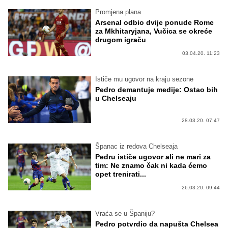
Promjena plana
Arsenal odbio dvije ponude Rome
za Mkhitaryjana, Vučica se okreće
drugom igraču
03.04.20. 11:23
Ističe mu ugovor na kraju sezone
Pedro demantuje medije: Ostao bih
u Chelseaju
28.03.20. 07:47
Španac iz redova Chelseaja
Pedru ističe ugovor ali ne mari za
tim: Ne znamo čak ni kada ćemo
opet trenirati...
26.03.20. 09:44
Vraća se u Španiju?
Pedro potvrdio da napušta Chelsea