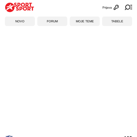
Prijava
Otvori profi
Ot
NOVO
FORUM
MOJE TEME
TABELE