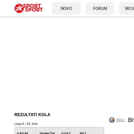
NOVO
FORUM
MOJ
REZULTATI KOLA
Br
Lega A - 24. kolo
DATUM
DOMAĆIN
GOST
REZ