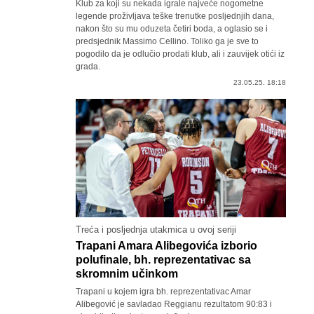
Klub za koji su nekada igrale najveće nogometne
legende proživljava teške trenutke posljednjih dana,
nakon što su mu oduzeta četiri boda, a oglasio se i
predsjednik Massimo Cellino. Toliko ga je sve to
pogodilo da je odlučio prodati klub, ali i zauvijek otići iz
grada.
23.05.25. 18:18
Treća i posljednja utakmica u ovoj seriji
Trapani Amara Alibegovića izborio
polufinale, bh. reprezentativac sa
skromnim učinkom
Trapani u kojem igra bh. reprezentativac Amar
Alibegović je savladao Reggianu rezultatom 90:83 i