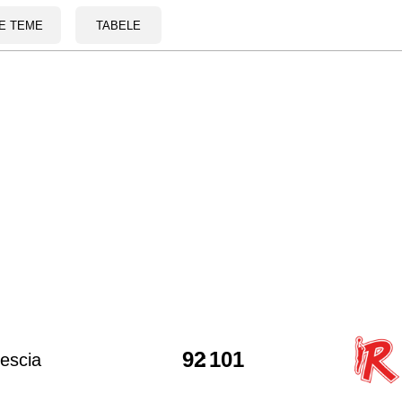
E TEME
TABELE
92
:
101
escia