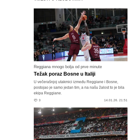
Reggiana mnogo bolja od prve minute
Težak poraz Bosne u Italiji
U večerašnjoj utakmici između Reggiane i Bosne,
postojao je samo jedan tim, a na našu žalost to je bila
ekipa Reggiane.
3
14.01.26. 21:51