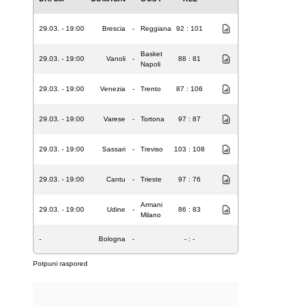
29.03. - 19:00
Brescia
-
Reggiana
92 : 101
Basket
29.03. - 19:00
Vanoli
-
88 : 81
Napoli
29.03. - 19:00
Venezia
-
Trento
87 : 106
29.03. - 19:00
Varese
-
Tortona
97 : 87
29.03. - 19:00
Sassari
-
Treviso
103 : 108
29.03. - 19:00
Cantu
-
Trieste
97 : 76
Armani
29.03. - 19:00
Udine
-
86 : 83
Milano
-
Bologna
-
- : -
Potpuni raspored