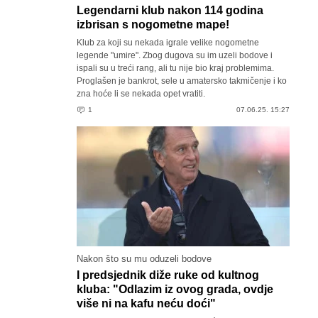
Legendarni klub nakon 114 godina
izbrisan s nogometne mape!
Klub za koji su nekada igrale velike nogometne
legende "umire". Zbog dugova su im uzeli bodove i
ispali su u treći rang, ali tu nije bio kraj problemima.
Proglašen je bankrot, sele u amatersko takmičenje i ko
zna hoće li se nekada opet vratiti.
1
07.06.25. 15:27
Nakon što su mu oduzeli bodove
I predsjednik diže ruke od kultnog
kluba: "Odlazim iz ovog grada, ovdje
više ni na kafu neću doći"