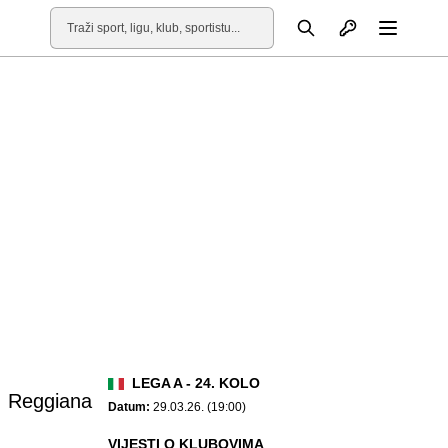
Otvori profil
Pretraga
Otvori
LEGA A - 24. KOLO
Reggiana
Datum:
29.03.26. (19:00)
VIJESTI O KLUBOVIMA