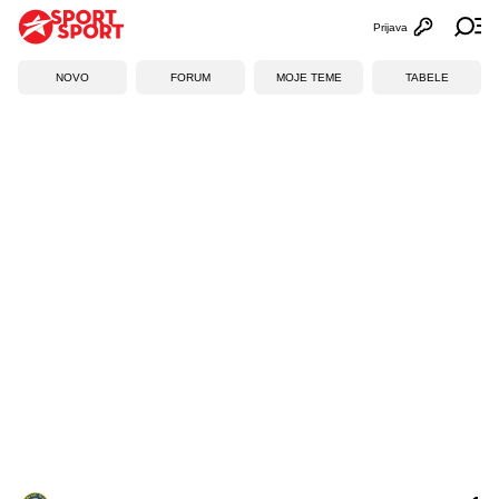
Prijava
Otvori profi
Ot
NOVO
FORUM
MOJE TEME
TABELE