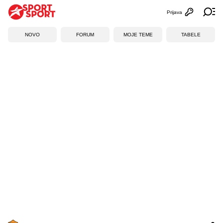
Prijava
Otvori profi
Ot
NOVO
FORUM
MOJE TEME
TABELE