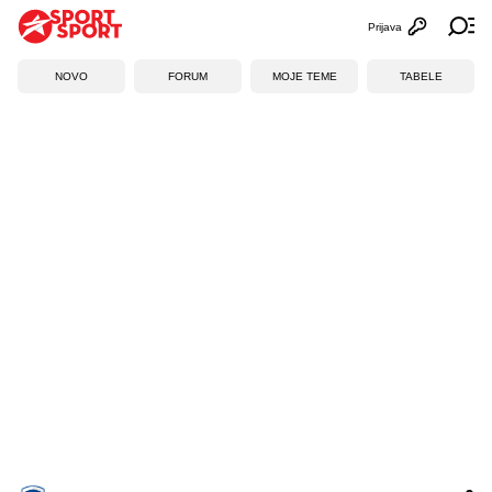
Prijava
Otvori profi
Ot
NOVO
FORUM
MOJE TEME
TABELE