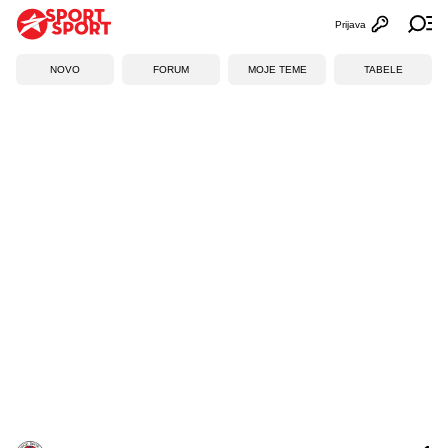
Prijava
Otvori profi
Ot
NOVO
FORUM
MOJE TEME
TABELE