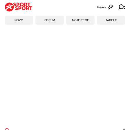
Prijava
Otvori profi
Ot
NOVO
FORUM
MOJE TEME
TABELE