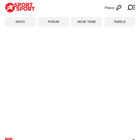
Prijava
Otvori profi
Ot
NOVO
FORUM
MOJE TEME
TABELE