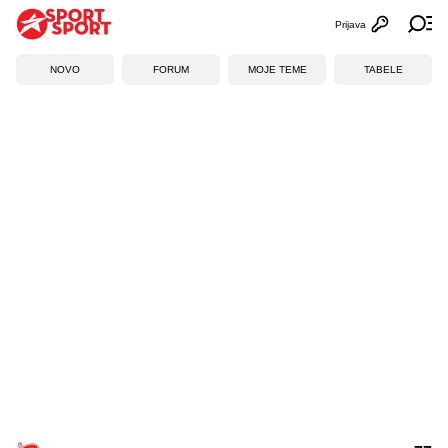
Prijava
Otvori profi
Ot
NOVO
FORUM
MOJE TEME
TABELE