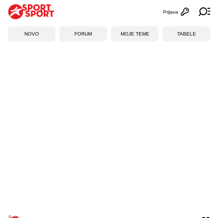
Prijava
Otvori profi
Ot
NOVO
FORUM
MOJE TEME
TABELE