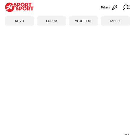
Prijava
Otvori profi
Ot
NOVO
FORUM
MOJE TEME
TABELE