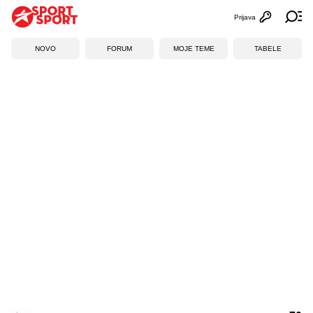
Prijava
Otvori profi
Ot
NOVO
FORUM
MOJE TEME
TABELE