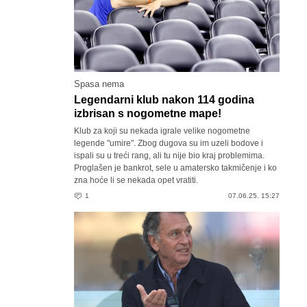
Spasa nema
Legendarni klub nakon 114 godina
izbrisan s nogometne mape!
Klub za koji su nekada igrale velike nogometne
legende "umire". Zbog dugova su im uzeli bodove i
ispali su u treći rang, ali tu nije bio kraj problemima.
Proglašen je bankrot, sele u amatersko takmičenje i ko
zna hoće li se nekada opet vratiti.
1
07.06.25. 15:27