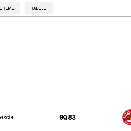
E TEME
TABELE
90
:
83
escia