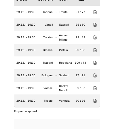
29.12. - 19:30
Tortona
-
Trento
91 : 77
29.12. - 19:30
Vanoli
-
Sassari
65 : 80
Armani
29.12. - 19:30
Treviso
-
79 : 89
Milano
29.12. - 19:30
Brescia
-
Pistoia
90 : 83
29.12. - 19:30
Trapani
-
Reggiana
109 : 73
29.12. - 19:30
Bologna
-
Scafati
97 : 71
Basket
29.12. - 19:30
Varese
-
89 : 86
Napoli
29.12. - 19:30
Trieste
-
Venezia
70 : 76
Potpuni raspored