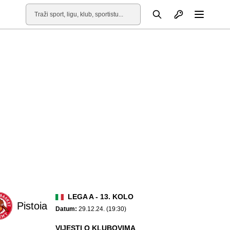
Otvori profil
Pretraga
Otvori
LEGA A - 13. KOLO
Pistoia
Datum:
29.12.24. (19:30)
VIJESTI O KLUBOVIMA