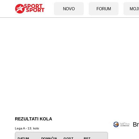
NOVO
FORUM
MOJ
REZULTATI KOLA
Br
Lega A - 13. kolo
DATUM
DOMAĆIN
GOST
REZ