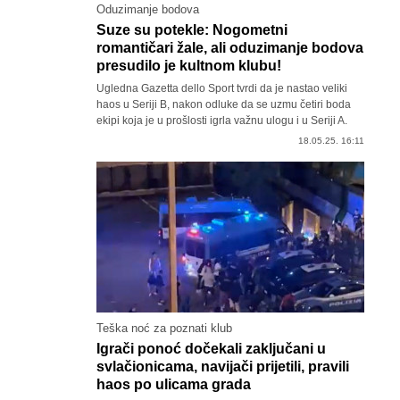
Oduzimanje bodova
Suze su potekle: Nogometni
romantičari žale, ali oduzimanje bodova
presudilo je kultnom klubu!
Ugledna Gazetta dello Sport tvrdi da je nastao veliki
haos u Seriji B, nakon odluke da se uzmu četiri boda
ekipi koja je u prošlosti igrla važnu ulogu i u Seriji A.
18.05.25. 16:11
Teška noć za poznati klub
Igrači ponoć dočekali zaključani u
svlačionicama, navijači prijetili, pravili
haos po ulicama grada