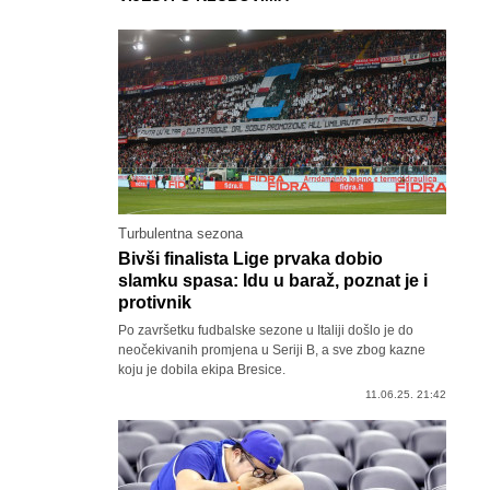
Turbulentna sezona
Bivši finalista Lige prvaka dobio
slamku spasa: Idu u baraž, poznat je i
protivnik
Po završetku fudbalske sezone u Italiji došlo je do
neočekivanih promjena u Seriji B, a sve zbog kazne
koju je dobila ekipa Bresice.
11.06.25. 21:42