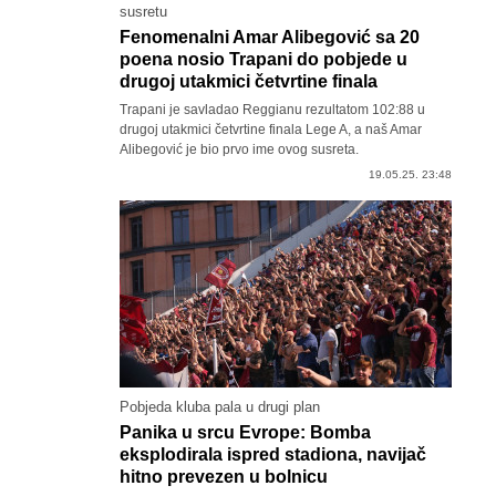
susretu
Fenomenalni Amar Alibegović sa 20
poena nosio Trapani do pobjede u
drugoj utakmici četvrtine finala
Trapani je savladao Reggianu rezultatom 102:88 u
drugoj utakmici četvrtine finala Lege A, a naš Amar
Alibegović je bio prvo ime ovog susreta.
19.05.25. 23:48
Pobjeda kluba pala u drugi plan
Panika u srcu Evrope: Bomba
eksplodirala ispred stadiona, navijač
hitno prevezen u bolnicu