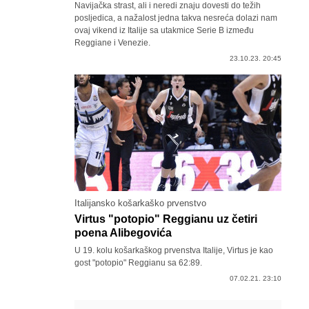
Navijačka strast, ali i neredi znaju dovesti do težih
posljedica, a nažalost jedna takva nesreća dolazi nam
ovaj vikend iz Italije sa utakmice Serie B između
Reggiane i Venezie.
23.10.23. 20:45
Italijansko košarkaško prvenstvo
Virtus "potopio" Reggianu uz četiri
poena Alibegovića
U 19. kolu košarkaškog prvenstva Italije, Virtus je kao
gost "potopio" Reggianu sa 62:89.
07.02.21. 23:10