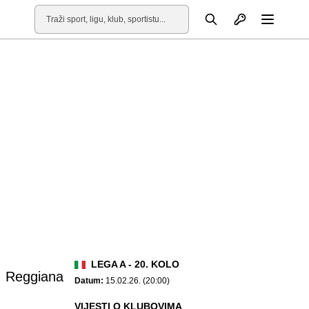
Otvori profil
Pretraga
Otvori
LEGA A - 20. KOLO
Reggiana
Datum:
15.02.26. (20:00)
VIJESTI O KLUBOVIMA