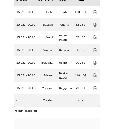
15.02. - 20:00
Cantu
-
Trento
108 : 91
15.02. - 20:00
Sassari
-
Tortona
82 : 89
Armani
15.02. - 20:00
Vanoli
-
67 : 86
Milano
15.02. - 20:00
Varese
-
Brescia
98 : 96
15.02. - 20:00
Bologna
-
Udine
90 : 86
Basket
15.02. - 20:00
Trieste
-
110 : 84
Napoli
15.02. - 20:00
Venezia
-
Reggiana
79 : 81
-
Treviso
-
- : -
Potpuni raspored