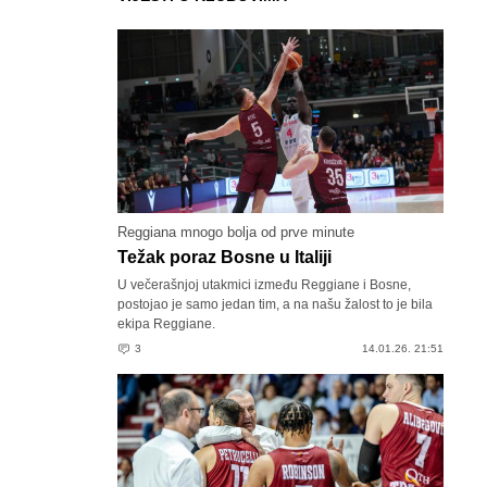
Reggiana mnogo bolja od prve minute
Težak poraz Bosne u Italiji
U večerašnjoj utakmici između Reggiane i Bosne,
postojao je samo jedan tim, a na našu žalost to je bila
ekipa Reggiane.
3
14.01.26. 21:51