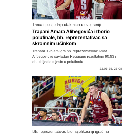
Treća i posljednja utakmica u ovoj seriji
Trapani Amara Alibegovića izborio
polufinale, bh. reprezentativac sa
skromnim učinkom
Trapani u kojem igra bh. reprezentativac Amar
Alibegović je savladao Reggianu rezultatom 90:83 i
obezbijedio mjesto u polufinalu.
22.05.25. 23:08
Bh. reprezentativac bio najefikasniji igrač na