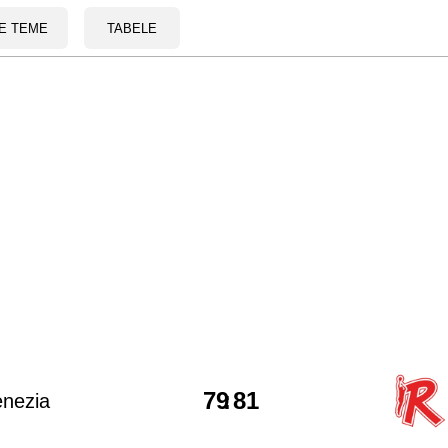
E TEME
TABELE
79
:
81
nezia