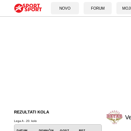
NOVO
FORUM
MOJ
REZULTATI KOLA
Ve
Lega A - 20. kolo
DATUM
DOMAĆIN
GOST
REZ