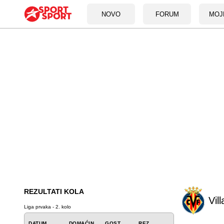
NOVO
FORUM
MOJ
REZULTATI KOLA
Vill
Liga prvaka - 2. kolo
DATUM
DOMAĆIN
GOST
REZ