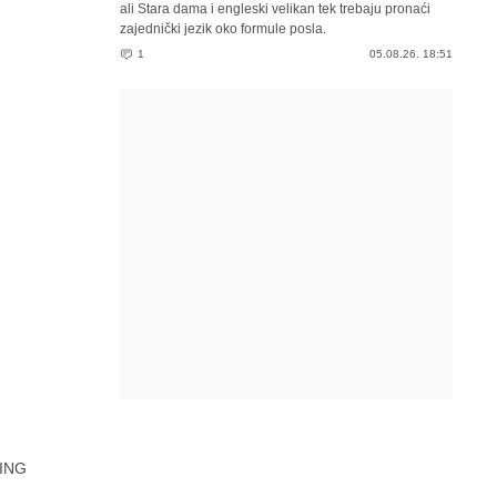
ali Stara dama i engleski velikan tek trebaju pronaći
zajednički jezik oko formule posla.
1
05.08.26. 18:51
ING