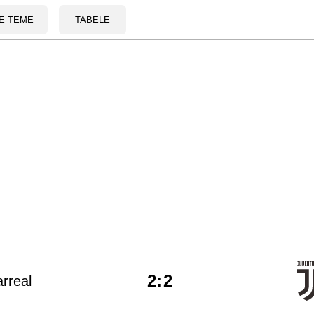
E TEME
TABELE
2
:
2
arreal