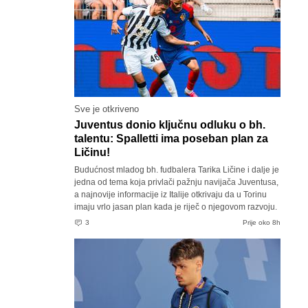
Sve je otkriveno
Juventus donio ključnu odluku o bh.
talentu: Spalletti ima poseban plan za
Ličinu!
Budućnost mladog bh. fudbalera Tarika Ličine i dalje je
jedna od tema koja privlači pažnju navijača Juventusa,
a najnovije informacije iz Italije otkrivaju da u Torinu
imaju vrlo jasan plan kada je riječ o njegovom razvoju.
3
Prije oko 8h