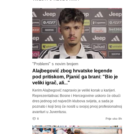
"Problemi" s novim brojem
Alajbegović zbog hrvatske legende
pod pritiskom, Pjanić ga brani: "Bio je
veliki igrač, ali..."
Kerim Alajbegović napravio je veliki korak u karijeri.
Reprezentativac Bosne i Hercegovine uskoro će obući
dres jednog od najvećih klubova svijeta, a sada je
poznato i koji broj će nositi u svojoj prvoj profesionalnoj
avanturi u Juventusu.
6
Prije oko 8h