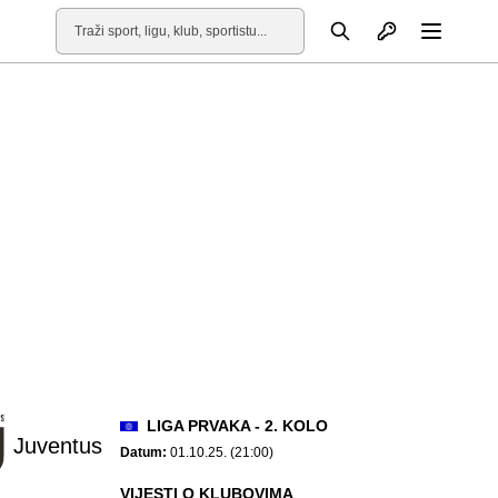
Otvori profil
Pretraga
Otvori
LIGA PRVAKA - 2. KOLO
Juventus
Datum:
01.10.25. (21:00)
VIJESTI O KLUBOVIMA