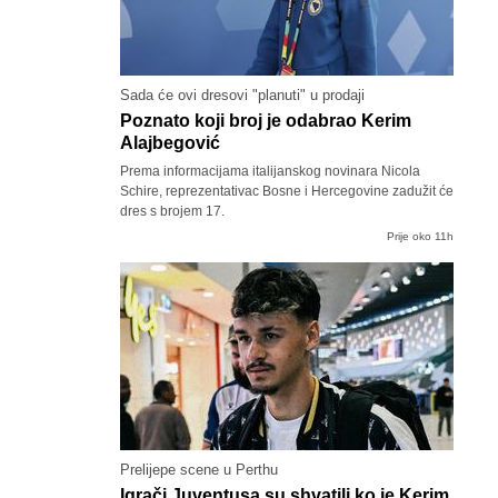
Sada će ovi dresovi "planuti" u prodaji
Poznato koji broj je odabrao Kerim
Alajbegović
Prema informacijama italijanskog novinara Nicola
Schire, reprezentativac Bosne i Hercegovine zadužit će
dres s brojem 17.
Prije oko 11h
Prelijepe scene u Perthu
Igrači Juventusa su shvatili ko je Kerim