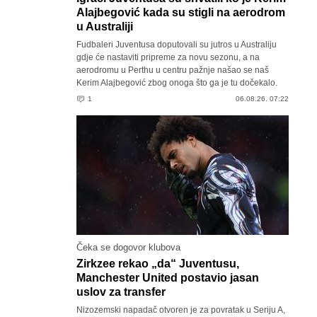
Alajbegović kada su stigli na aerodrom
u Australiji
Fudbaleri Juventusa doputovali su jutros u Australiju
gdje će nastaviti pripreme za novu sezonu, a na
aerodromu u Perthu u centru pažnje našao se naš
Kerim Alajbegović zbog onoga što ga je tu dočekalo.
1
06.08.26. 07:22
Čeka se dogovor klubova
Zirkzee rekao „da“ Juventusu,
Manchester United postavio jasan
uslov za transfer
Nizozemski napadač otvoren je za povratak u Seriju A,