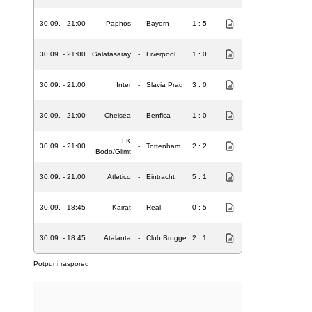
30.09. - 21:00
Paphos
-
Bayern
1 : 5
30.09. - 21:00
Galatasaray
-
Liverpool
1 : 0
30.09. - 21:00
Inter
-
Slavia Prag
3 : 0
30.09. - 21:00
Chelsea
-
Benfica
1 : 0
FK
30.09. - 21:00
-
Tottenham
2 : 2
Bodo/Glimt
30.09. - 21:00
Atletico
-
Eintracht
5 : 1
30.09. - 18:45
Kairat
-
Real
0 : 5
30.09. - 18:45
Atalanta
-
Club Brugge
2 : 1
Potpuni raspored