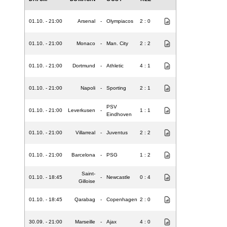
01.10. - 21:00
Arsenal
-
Olympiacos
2 : 0
01.10. - 21:00
Monaco
-
Man. City
2 : 2
01.10. - 21:00
Dortmund
-
Athletic
4 : 1
01.10. - 21:00
Napoli
-
Sporting
2 : 1
PSV
01.10. - 21:00
Leverkusen
-
1 : 1
Eindhoven
01.10. - 21:00
Villarreal
-
Juventus
2 : 2
01.10. - 21:00
Barcelona
-
PSG
1 : 2
Saint-
01.10. - 18:45
-
Newcastle
0 : 4
Gilloise
01.10. - 18:45
Qarabag
-
Copenhagen
2 : 0
30.09. - 21:00
Marseille
-
Ajax
4 : 0