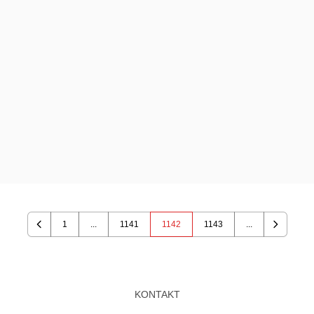
1
...
1141
1142
1143
...
Previous
Next
KONTAKT