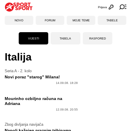
Prijava
Otvori profi
Ot
NOVO
FORUM
MOJE TEME
TABELE
VIJESTI
TABELA
RASPORED
Italija
Seria A - 2. kolo
Novi poraz "starog" Milana!
14.09.08. 18:28
Mourinho ozbiljno računa na
Adriana
12.09.08. 20:55
Zbog divljanja navijača
Napoli kažnjen praznim tribinama