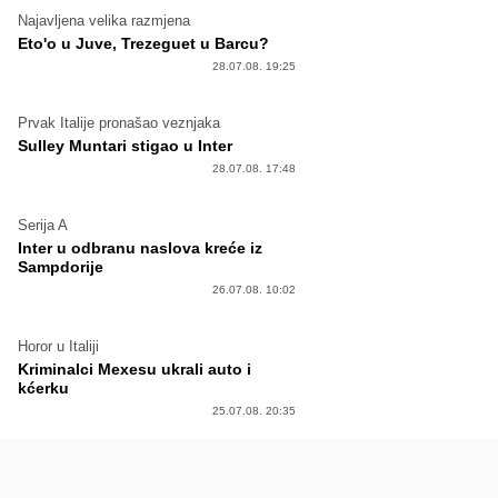
Najavljena velika razmjena
Eto'o u Juve, Trezeguet u Barcu?
28.07.08. 19:25
Prvak Italije pronašao veznjaka
Sulley Muntari stigao u Inter
28.07.08. 17:48
Serija A
Inter u odbranu naslova kreće iz
Sampdorije
26.07.08. 10:02
Horor u Italiji
Kriminalci Mexesu ukrali auto i
kćerku
25.07.08. 20:35