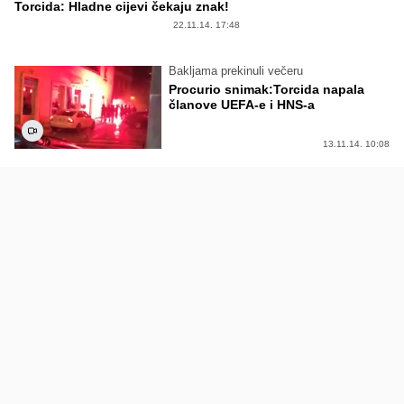
Torcida: Hladne cijevi čekaju znak!
22.11.14. 17:48
Bakljama prekinuli večeru
Procurio snimak:Torcida napala
članove UEFA-e i HNS-a
13.11.14. 10:08