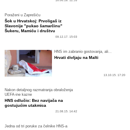
16.06.18. 12:53
Poraženi u Zaprešiću
Šok u Hrvatskoj: Prvoligaš iz
Slavonije "pukao šamarčinu"
Šukeru, Mamiću i društvu
09.12.17. 15:03
HNS im zabranio gostovanja, ali...
Hrvati divljaju na Malti
13.10.15. 17:20
Nakon detaljnog razmatranja obraloženja
UEFA-ine kazne
HNS odlučio: Bez navijača na
gostujućim utakmica
21.08.15. 14:42
Jedna od tri poruke za čelnike HNS-a