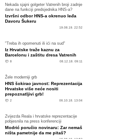
Nekada sjajni golgeter Vatrenih broji zadnje
dane na funkciji predsjednika HNS-a?
Izvršni odbor HNS-a okrenuo leđa
Davoru Šukeru
19.08.19. 22:52
"Treba ih opomenuti ili ići na sud"
Iz Hrvatske traže kaznu za
Barcelonu i zaštitu dresa Vatrenih
8
08.12.18. 09:11
Žele moderniji grb
HNS šokirao javnost: Reprezentacija
Hrvatske više neće nositi
prepoznatljivi grb!
2
06.10.18. 13:04
Zvijezda Reala i hrvatske reprezentacije
pobjesnila na press konferenciji
Modrić poručio novinaru: Zar nemaš
ništa pametnije da me pitaš?