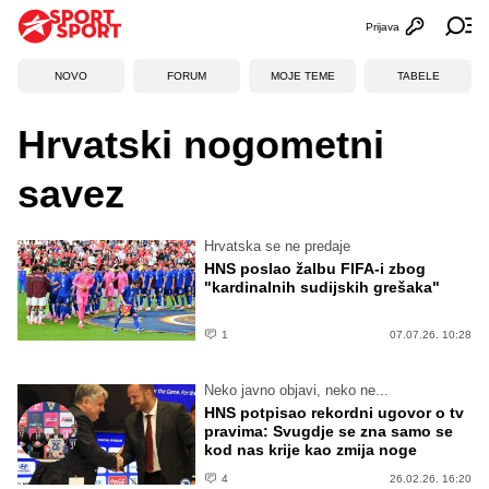
Prijava
Otvori profi
Ot
NOVO
FORUM
MOJE TEME
TABELE
Hrvatski nogometni
savez
Hrvatska se ne predaje
HNS poslao žalbu FIFA-i zbog
"kardinalnih sudijskih grešaka"
1
07.07.26. 10:28
Neko javno objavi, neko ne...
HNS potpisao rekordni ugovor o tv
pravima: Svugdje se zna samo se
kod nas krije kao zmija noge
4
26.02.26. 16:20