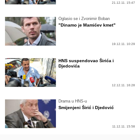
21.12.11. 15:47
Oglasio se i Zvonimir Boban
"Dinamo je Mamićev kmet"
19.12.11. 10:29
HNS suspendovao Širića i
Djedovića
12.12.11. 16:28
Drama u HNS-u
Smijenjeni Širić i Djedović
11.12.11. 15:58