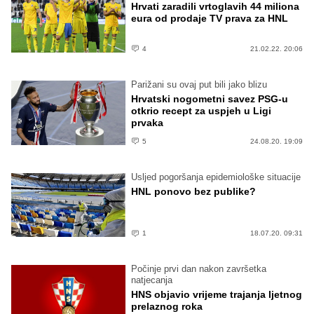
Hrvati zaradili vrtoglavih 44 miliona
eura od prodaje TV prava za HNL
4
21.02.22. 20:06
Parižani su ovaj put bili jako blizu
Hrvatski nogometni savez PSG-u
otkrio recept za uspjeh u Ligi
prvaka
5
24.08.20. 19:09
Usljed pogoršanja epidemiološke situacije
HNL ponovo bez publike?
1
18.07.20. 09:31
Počinje prvi dan nakon završetka
natjecanja
HNS objavio vrijeme trajanja ljetnog
prelaznog roka