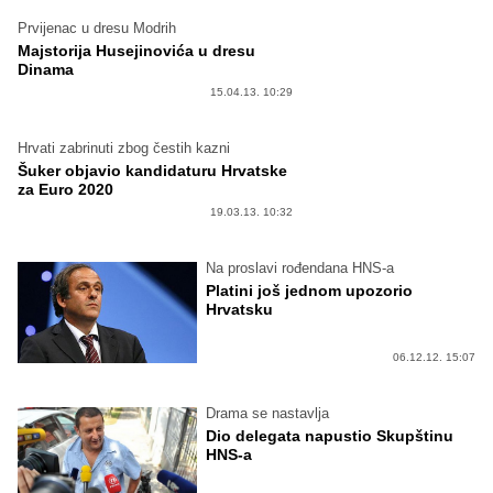
Prvijenac u dresu Modrih
Majstorija Husejinovića u dresu
Dinama
15.04.13. 10:29
Hrvati zabrinuti zbog čestih kazni
Šuker objavio kandidaturu Hrvatske
za Euro 2020
19.03.13. 10:32
Na proslavi rođendana HNS-a
Platini još jednom upozorio
Hrvatsku
06.12.12. 15:07
Drama se nastavlja
Dio delegata napustio Skupštinu
HNS-a