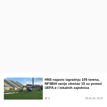
HNS najavio izgradnju 105 terena,
NFSBiH ranije obećao 15 uz pomoć
UEFA-e i lokalnih zajednica
6
25.02.20. 20:37