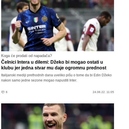
Koga će prodati od napadača?
Čelnici Intera u dilemi: Džeko bi mogao ostati u
klubu jer jedna stvar mu daje ogromnu prednost
Italijanski mediji prethodnih dana uveliko pišu o tome da bi Edin Džeko
nakon samo jedne sezone mogao napustiti Inter.
6
24.06.22. 11:05