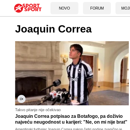
NOVO
FORUM
MOJ
Joaquin Correa
Takvo pitanje nije očekivao
Joaquin Correa potpisao za Botafogo, pa doživio
najveću neugodnost u karijeri: "Ne, on mi nije brat"
Argentinski fudbaler Joaquin Correa nakon četiri godine zvanično je