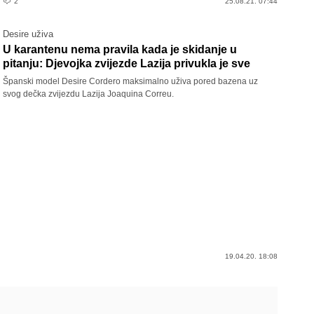
2
25.08.21. 07:44
Desire uživa
U karantenu nema pravila kada je skidanje u
pitanju: Djevojka zvijezde Lazija privukla je sve
Španski model Desire Cordero maksimalno uživa pored bazena uz
svog dečka zvijezdu Lazija Joaquina Correu.
19.04.20. 18:08