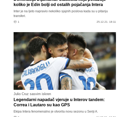
koliko je Edin bolji od ostalih pojačanja Intera
Inter je na ljeto napravio nekoliko sjajnih poslova kada su u pitanju
transferi.
1
25.12.21. 18:11
Julio Cruz sasvim iskren
Legendarni napadač vjeruje u Interov tandem:
Correa i Lautaro su kao GPS
Ekipa Intera fenomenalno je otvorila novu sezonu u Seriji A.