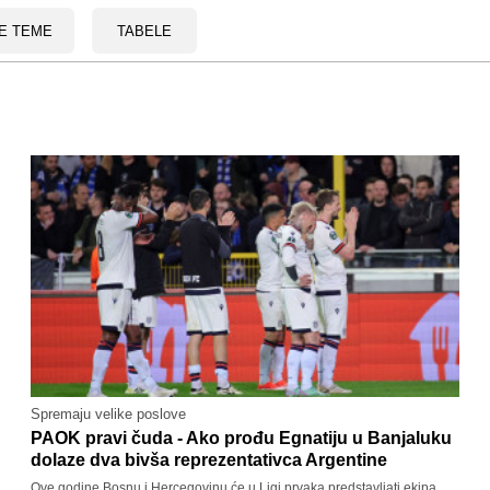
E TEME
TABELE
Spremaju velike poslove
PAOK pravi čuda - Ako prođu Egnatiju u Banjaluku
dolaze dva bivša reprezentativca Argentine
Ove godine Bosnu i Hercegovinu će u Ligi prvaka predstavljati ekipa