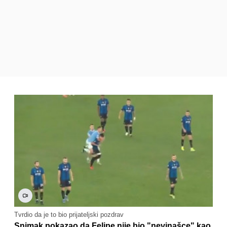
Tvrdio da je to bio prijateljski pozdrav
Snimak pokazao da Felipe nije bio "nevinašce" kao