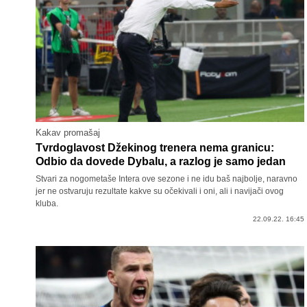
Kakav promašaj
Tvrdoglavost Džekinog trenera nema granicu:
Odbio da dovede Dybalu, a razlog je samo jedan
Stvari za nogometaše Intera ove sezone i ne idu baš najbolje, naravno
jer ne ostvaruju rezultate kakve su očekivali i oni, ali i navijači ovog
kluba.
22.09.22. 16:45