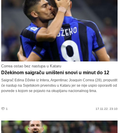
Correa ostao bez nastupa u Kataru
Džekinom saigraču uništeni snovi u minut do 12
Saigrač Edina Džeke iz Intera, Argentinac Joaquin Correa (28), propustit
će nastup na Svjetskom prvenstvu u Kataru jer se nije uspio oporaviti od
povrede s kojom se pojavio na okupljanu nacionalnog tima.
1
17.11.22. 23:10