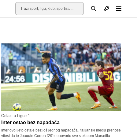
Otvori profil
Pretraga
Otvori
Odlazi u Ligue 1
Inter ostao bez napadača
Inter ovo ljeto ostaje bez još jednog napadača. Italijanski mediji prenose
vijest da je Joaquin Correa (29) dogovorio sve s ekipom Marseilla.