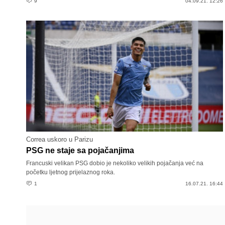
9
04.09.21. 12:26
Correa uskoro u Parizu
PSG ne staje sa pojačanjima
Francuski velikan PSG dobio je nekoliko velikih pojačanja već na
početku ljetnog prijelaznog roka.
1
16.07.21. 16:44