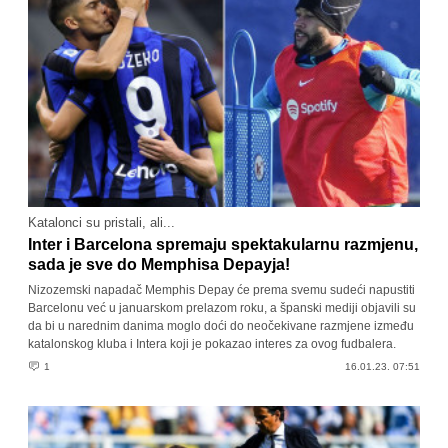
Katalonci su pristali, ali...
Inter i Barcelona spremaju spektakularnu razmjenu,
sada je sve do Memphisa Depayja!
Nizozemski napadač Memphis Depay će prema svemu sudeći napustiti
Barcelonu već u januarskom prelazom roku, a španski mediji objavili su
da bi u narednim danima moglo doći do neočekivane razmjene između
katalonskog kluba i Intera koji je pokazao interes za ovog fudbalera.
1
16.01.23. 07:51