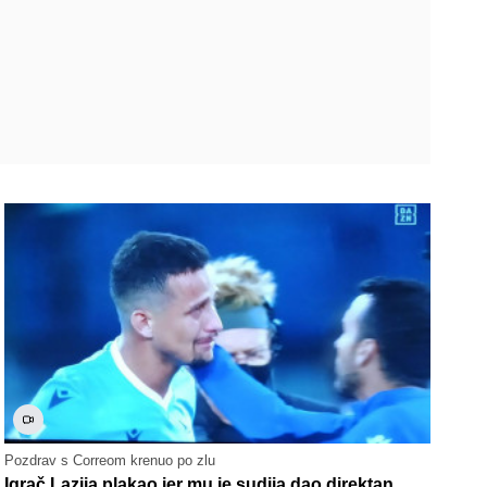
Pozdrav s Correom krenuo po zlu
Igrač Lazija plakao jer mu je sudija dao direktan