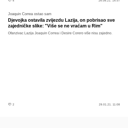
4
26.08.21. 14:57
Joaquin Correa ostao sam
Djevojka ostavila zvijezdu Lazija, on pobrisao sve
zajedničke slike: "Više se ne vraćam u Rim"
Ofanzivac Lazija Joaquin Correa i Desire Corero više nisu zajedno.
2
29.01.21. 11:08