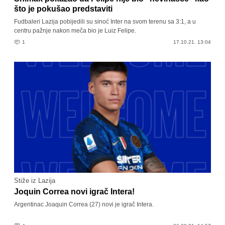
što je pokušao predstaviti
Fudbaleri Lazija pobijedili su sinoć Inter na svom terenu sa 3:1, a u
centru pažnje nakon meča bio je Luiz Felipe.
1
17.10.21. 13:04
Stiže iz Lazija
Joquin Correa novi igrač Intera!
Argentinac Joaquin Correa (27) novi je igrač Intera.