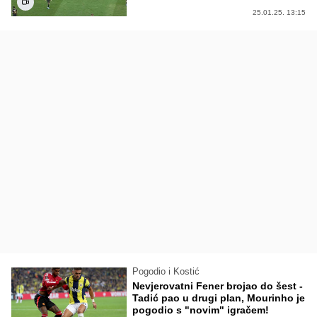
25.01.25. 13:15
Pogodio i Kostić
Nevjerovatni Fener brojao do šest -
Tadić pao u drugi plan, Mourinho je
pogodio s "novim" igračem!