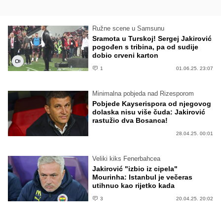
Ružne scene u Samsunu
Sramota u Turskoj! Sergej Jakirović
pogođen s tribina, pa od sudije
dobio crveni karton
1
01.06.25. 23:07
Minimalna pobjeda nad Rizesporom
Pobjede Kayserispora od njegovog
dolaska nisu više čuda: Jakirović
rastužio dva Bosanca!
28.04.25. 00:01
Veliki kiks Fenerbahcea
Jakirović "izbio iz cipela"
Mourinha: Istanbul je večeras
utihnuo kao rijetko kada
3
20.04.25. 20:02