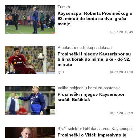
Turska
Kayserispor Roberta Prosinečkog u
92. minuti do boda sa dva igrača
manje
13.07.20. 19:45
Preokret u sudijskoj nadoknadi
Prosinečki i njegov Kayserispor su
bili na korak do mirne luke - do 92.
minute
1
09.07.20. 19:50
Velika pobjeda u borbi za opstanak
Prosinečki i njegov Kayserispor
srušili Bešiktaš
06.07.20. 22:09
Bivši selektor BiH danas vodi Kayserispor
Prosinečki o Višći: Impresivno je