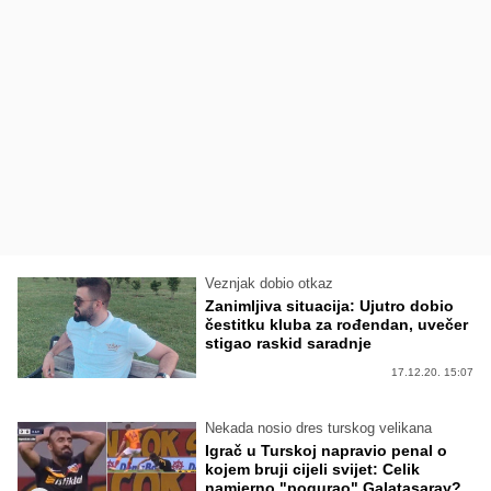
Veznjak dobio otkaz
Zanimljiva situacija: Ujutro dobio
čestitku kluba za rođendan, uvečer
stigao raskid saradnje
17.12.20. 15:07
Nekada nosio dres turskog velikana
Igrač u Turskoj napravio penal o
kojem bruji cijeli svijet: Celik
namjerno "pogurao" Galatasaray?