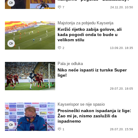
7
24.11.20. 10:50
Majstorija za pobjedu Kayserija
Kvržić rijetko zabija golove, ali
kada pogodi onda to bude u
velikom stilu
2
13.09.20. 18:35
Pala je odluka
Niko neće ispasti iz turske Super
lige!
29.07.20. 18:05
Kayserispor se nije spasio
Prosinečki nakon ispadanja iz lige:
Žao mi je, nismo zaslužili da
ispadnemo
1
26.07.20. 15:59