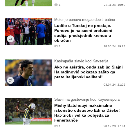
1
23.11.24. 15:59
Meler je ponovo mogao dobiti batine
Ludilo u Turskoj ne prestaje:
Ponovo je na sceni pretučeni
sudija, predsjednik krenuo u
obračun
1
18.05.24. 19:23
Kasimpaša slavio kod Kayserija
Ako ne asistira, onda zabija: Sjajni
Hajradinović pokazao zašto ga
prate italijanski velikani!
03.04.24. 21:25
Slavili na gostovanju kod Kayserispora
Michy Batshuayi maksimalno
iskoristio odsustvo Edina Džeke:
Hat-trick i velika pobjeda za
Fenerbahče
1
20.12.23. 17:04