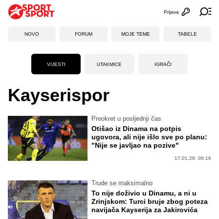
Prijava
Otvori profi
Ot
NOVO
FORUM
MOJE TEME
TABELE
VIJESTI
UTAKMICE
IGRAČI
Kayserispor
Preokret u posljednji čas
Otišao iz Dinama na potpis
ugovora, ali nije išlo sve po planu:
"Nije se javljao na pozive"
17.01.26. 08:16
Trude se maksimalno
To nije doživio u Dinamu, a ni u
Zrinjskom: Turci bruje zbog poteza
navijača Kayserija za Jakirovića