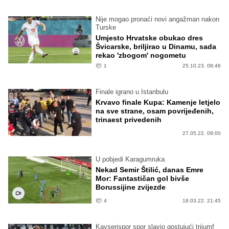
Nije mogao pronaći novi angažman nakon
Turske
Umjesto Hrvatske obukao dres
Švicarske, briljirao u Dinamu, sada
rekao 'zbogom' nogometu
1
25.10.23. 08:46
Finale igrano u Istanbulu
Krvavo finale Kupa: Kamenje letjelo
na sve strane, osam povrijeđenih,
trinaest privedenih
27.05.22. 09:00
U pobjedi Karagumruka
Nekad Semir Štilić, danas Emre
Mor: Fantastičan gol bivše
Borussijine zvijezde
4
18.03.22. 21:45
Kayserispor spor slavio gostujući trijumf