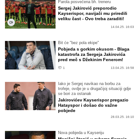
Parola posvećena bh. treneru
Sergej Jakirović preporodio
Kayserispor, navijači mu priredili
veliku čast - Ovo treba zaraditi!
14.04.25. 16:03
Bit će "bez pola ekipe"
Pobjeda s gorkim okusom - Blaga
katastrofa za Sergeja Jakirovića
pred meč s Džekinim Fenerom!
1
13.04.25. 16:58
Iako je Sergej navikao na borbu za
trofeje, ovdje je u drugačijoj situaciji gdje
se bori za ostanak
Jakirovićev Kayserispor pregazio
Hatayspor i došao do važne
pobjede
28.03.25. 16:10
Nova pobjeda u Kayseriju
Magični štapić u rukama Sergeja