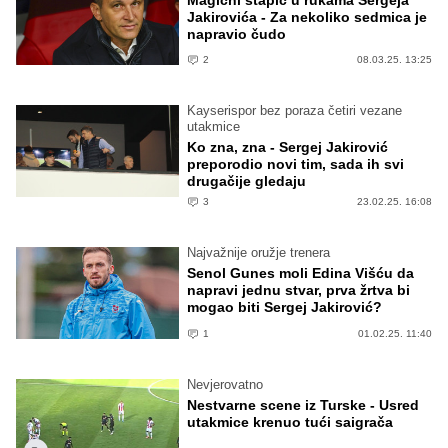
Jakirovića - Za nekoliko sedmica je
napravio čudo
2
08.03.25. 13:25
Kayserispor bez poraza četiri vezane
utakmice
Ko zna, zna - Sergej Jakirović
preporodio novi tim, sada ih svi
drugačije gledaju
3
23.02.25. 16:08
Najvažnije oružje trenera
Senol Gunes moli Edina Višću da
napravi jednu stvar, prva žrtva bi
mogao biti Sergej Jakirović?
1
01.02.25. 11:40
Nevjerovatno
Nestvarne scene iz Turske - Usred
utakmice krenuo tući saigrača