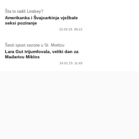
Šta to radiš Lindsey?
Amerikanka i Švajcarkinja vježbale
seksi poziranje
22.03.15. 09:12
Šesti spust sezone u St. Moritzu
Lara Gut trijumfovala, veliki dan za
Mađaricu Miklos
24.01.15. 11:43