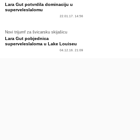
Lara Gut potvrdila dominaciju u
superveleslalomu
22.01.17. 14:56
Novi trijumf za švicarsku skijašicu
Lara Gut pobjednica
superveleslaloma u Lake Louiseu
04.12.16. 21:09