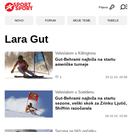
Prijava
Otvori profi
Ot
NOVO
FORUM
MOJE TEME
TABELE
Lara Gut
Veleslalom u Killingtonu
Gut-Behrami najbrža na startu
američke turneje
2
25.11.23. 20:08
Veleslalom u Soeldenu
Gut-Behrami najbrža na startu
sezone, veliki skok za Zrinku Ljutić,
Shiffrin razočarala
28.10.23. 15:00
Sezona se bliži početku