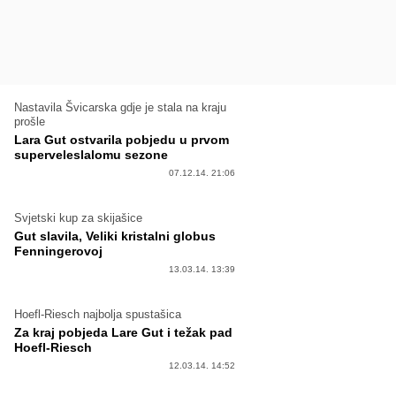
Nastavila Švicarska gdje je stala na kraju
prošle
Lara Gut ostvarila pobjedu u prvom
superveleslalomu sezone
07.12.14. 21:06
Svjetski kup za skijašice
Gut slavila, Veliki kristalni globus
Fenningerovoj
13.03.14. 13:39
Hoefl-Riesch najbolja spustašica
Za kraj pobjeda Lare Gut i težak pad
Hoefl-Riesch
12.03.14. 14:52