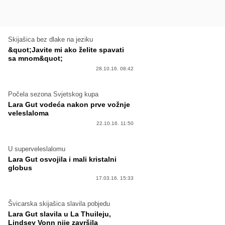
Skijašica bez dlake na jeziku
&quot;Javite mi ako želite spavati
sa mnom&quot;
28.10.16. 08:42
Počela sezona Svjetskog kupa
Lara Gut vodeća nakon prve vožnje
veleslaloma
22.10.16. 11:50
U superveleslalomu
Lara Gut osvojila i mali kristalni
globus
17.03.16. 15:33
Švicarska skijašica slavila pobjedu
Lara Gut slavila u La Thuileju,
Lindsey Vonn nije završila