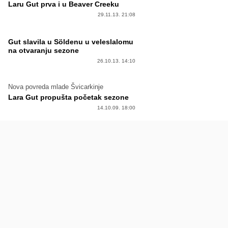
Laru Gut prva i u Beaver Creeku
29.11.13. 21:08
Gut slavila u Söldenu u veleslalomu
na otvaranju sezone
26.10.13. 14:10
Nova povreda mlade Švicarkinje
Lara Gut propušta početak sezone
14.10.09. 18:00