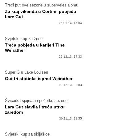
Treći put ove sezone u superveleslalomu
Za kraj vikenda u Cortini, pobjeda
Lare Gut
26.01.14. 17:04
Svjetski kup za žene
Treća pobjeda u karijeri Tine
Weirather
22.12.13. 14:33
Super G u Lake Louiseu
Gut tri stotinke ispred Weirather
08.12.13. 22:03
Švicarka sjajna na početku sezone
Lara Gut slavila i treću utrku
zaredom
30.11.13. 21:55
Svjetski kup za skijašice