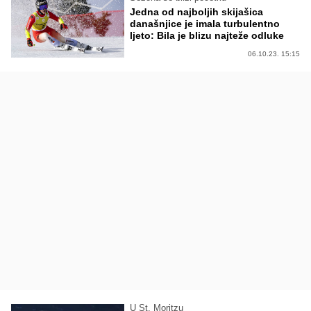
Jedna od najboljih skijašica
današnjice je imala turbulentno
ljeto: Bila je blizu najteže odluke
06.10.23. 15:15
U St. Moritzu