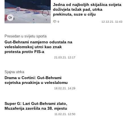
Jedna od najboljih skijašica svijeta
doživjela težak pad, utrka
prekinuta, suze u cilju
9
12.12.21. 11:43
Presedan u svijetu sporta
Gut-Behrami namjerno odustala na
veleslalomskoj utrci kao znak
protesta protiv FIS-a
21.03.21. 12:17
Sjajna utrka
Drama u Cortini: Gut-Behrami
svjetska prvakinja u veleslalomu
18.02.21. 14:29
Super G: Lari Gut-Behrami zlato,
Muzaferija završila na 38. mjestu
11.02.21. 12:50