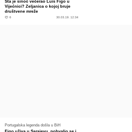
Šta je sinoć večerao Luis Figo u
Vijećnici? Zeljanica o kojoj bruje
društvene mreže
6
30.03.19. 12:34
Portugalska legenda došla u BiH
Figo uživa u Sarajevu, pohvalio se i