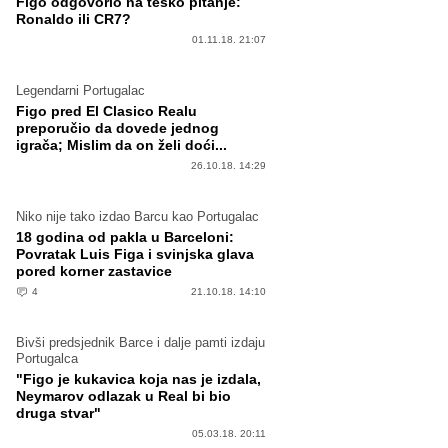
Figo odgovorio na teško pitanje:
Ronaldo ili CR7?
01.11.18. 21:07
Legendarni Portugalac
Figo pred El Clasico Realu
preporučio da dovede jednog
igrača; Mislim da on želi doći...
26.10.18. 14:29
Niko nije tako izdao Barcu kao Portugalac
18 godina od pakla u Barceloni:
Povratak Luis Figa i svinjska glava
pored korner zastavice
4
21.10.18. 14:10
Bivši predsjednik Barce i dalje pamti izdaju
Portugalca
"Figo je kukavica koja nas je izdala,
Neymarov odlazak u Real bi bio
druga stvar"
05.03.18. 20:11