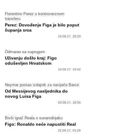
Florentino Perez o kontroverznom
transferu
Perez: Dovođenje Figa je bilo poput
čupanja srca
10.08.17. 20:33
Odmarao sa suprugom
Uživanju došlo kraj: Figo
oduševljen Hrvatskom
10.08.17. 10:42
Neymar postao izdajnik za navijače Barce
Od Messijevog nasljednika do
novog Luisa Figa
03.08.17. 18:54
Bivši igrač Reala o sunarodnjaku
Figo: Ronaldo neće napustiti Real
22.06.17. 01:29