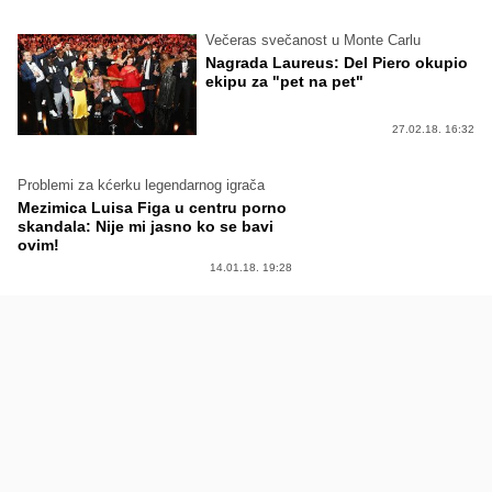
Večeras svečanost u Monte Carlu
Nagrada Laureus: Del Piero okupio
ekipu za "pet na pet"
27.02.18. 16:32
Problemi za kćerku legendarnog igrača
Mezimica Luisa Figa u centru porno
skandala: Nije mi jasno ko se bavi
ovim!
14.01.18. 19:28