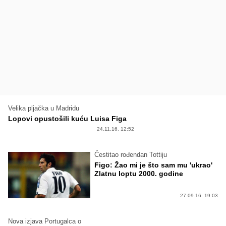
Velika pljačka u Madridu
Lopovi opustošili kuću Luisa Figa
24.11.16. 12:52
Čestitao rođendan Tottiju
Figo: Žao mi je što sam mu 'ukrao'
Zlatnu loptu 2000. godine
27.09.16. 19:03
Nova izjava Portugalca o