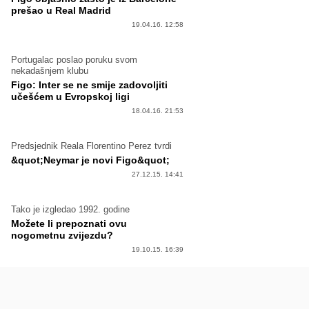
prešao u Real Madrid
19.04.16. 12:58
Portugalac poslao poruku svom
nekadašnjem klubu
Figo: Inter se ne smije zadovoljiti
učešćem u Evropskoj ligi
18.04.16. 21:53
Predsjednik Reala Florentino Perez tvrdi
&quot;Neymar je novi Figo&quot;
27.12.15. 14:41
Tako je izgledao 1992. godine
Možete li prepoznati ovu
nogometnu zvijezdu?
19.10.15. 16:39