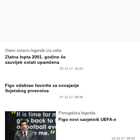
Owen ostavio legende iza sebe
Zlatna lopta 2001. godine će
zauvijek ostati upamćena
25.12.17. 20:22
Figo odabrao favorite za osvajanje
Svjetskog prvenstva
07.12.17. 08:36
Portugalska legenda
Figo novi savjetnik UEFA-e
12.10.17. 08:23