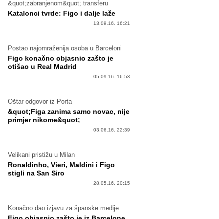
&quot;zabranjenom&quot; transferu
Katalonci tvrde: Figo i dalje laže
13.09.16. 16:21
Postao najomraženija osoba u Barceloni
Figo konačno objasnio zašto je
otišao u Real Madrid
05.09.16. 16:53
Oštar odgovor iz Porta
&quot;Figa zanima samo novac, nije
primjer nikome&quot;
03.06.16. 22:39
Velikani pristižu u Milan
Ronaldinho, Vieri, Maldini i Figo
stigli na San Siro
28.05.16. 20:15
Konačno dao izjavu za španske medije
Figo objasnio zašto je iz Barcelone