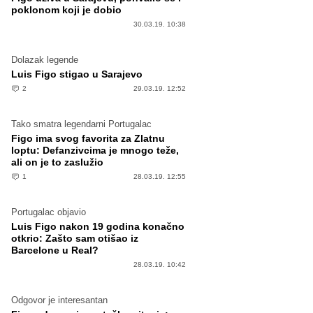
poklonom koji je dobio
30.03.19. 10:38
Dolazak legende
Luis Figo stigao u Sarajevo
2
29.03.19. 12:52
Tako smatra legendarni Portugalac
Figo ima svog favorita za Zlatnu
loptu: Defanzivcima je mnogo teže,
ali on je to zaslužio
1
28.03.19. 12:55
Portugalac objavio
Luis Figo nakon 19 godina konačno
otkrio: Zašto sam otišao iz
Barcelone u Real?
28.03.19. 10:42
Odgovor je interesantan