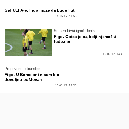
Gaf UEFA-e, Figo može da bude ljut
19.05.17. 11:58
Smatra bivši igrač Reala
Figo: Gotze je najbolji njemački
fudbaler
15.02.17. 14:28
Progovorio o transferu
Figo: U Barceloni nisam bio
dovoljno poštovan
10.02.17. 17:36