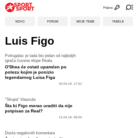
Prijava
Otvori profi
Ot
NOVO
FORUM
MOJE TEME
TABELE
Luis Figo
Portugalac je tada bio jedan od najboljih
igrača čuvene ekipe Reala
O'Shea će ostati upamćen po
potezu kojim je ponizio
legendarnog Luisa Figa
30.04.19. 17:41
"Skupa" klauzula
Šta bi Figo morao uraditi da nije
potpisao za Real?
13.04.19. 08:04
Dosta negativnih komentara