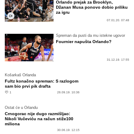
Orlando prejak za Brooklyn,
Džanan Musa ponovo dobio priliku
za igru
07.01.20. 07:48
Spreman da pusti da mu istekne ugovor
Fournier napušta Orlando?
31.12.19. 17:55
Košarkaš Orlanda
Fultz konačno spreman: S razlogom
sam bio prvi pik drafta
1
26.09.19. 10:36
Ostat će u Orlandu
Crnogorac nije dugo razmišljao:
Nikoli Vučeviću na račun stiže100
miliona
30.06.19. 12:15