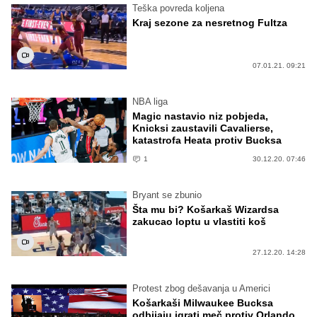
Teška povreda koljena
Kraj sezone za nesretnog Fultza
07.01.21. 09:21
NBA liga
Magic nastavio niz pobjeda,
Knicksi zaustavili Cavalierse,
katastrofa Heata protiv Bucksa
1
30.12.20. 07:46
Bryant se zbunio
Šta mu bi? Košarkaš Wizardsa
zakucao loptu u vlastiti koš
27.12.20. 14:28
Protest zbog dešavanja u Americi
Košarkaši Milwaukee Bucksa
odbijaju igrati meč protiv Orlando