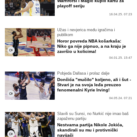
Warrirorsi i Magic kupili kartu za
playoff seriju
16.04.25. 07:23
Užas i nevjerica među igračima i
publikom
Horor povreda NBA košarkaša:
Niko ga nije pipnuo, a na kraju je
završio u kolicima!
04.01.25. 15:47
Pobjeda Dallasa i prolaz dalje
Dončića "mučilo" koljeno, ali i šut -
Stvari je na svoja leđa preuzeo
fenomenalni Kyrie Irving!
04.05.24. 07:21
Slavili su Sunsi, no Nurkić nije imao baš
zapaženu partiju
Nestvarna partija Nikole Jokića,
skandirali su mu i protivnički
navijači