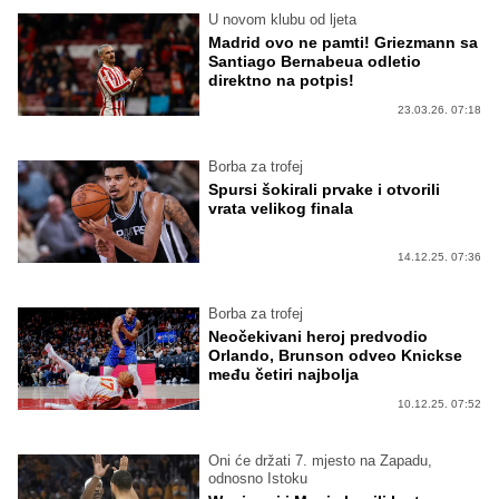
U novom klubu od ljeta
Madrid ovo ne pamti! Griezmann sa
Santiago Bernabeua odletio
direktno na potpis!
23.03.26. 07:18
Borba za trofej
Spursi šokirali prvake i otvorili
vrata velikog finala
14.12.25. 07:36
Borba za trofej
Neočekivani heroj predvodio
Orlando, Brunson odveo Knickse
među četiri najbolja
10.12.25. 07:52
Oni će držati 7. mjesto na Zapadu,
odnosno Istoku