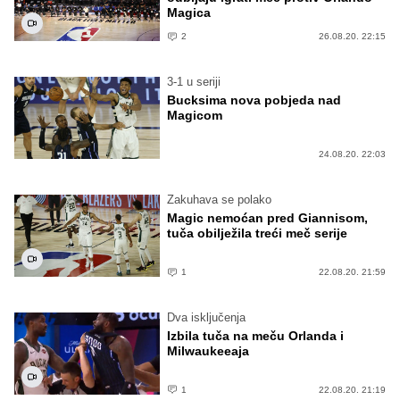
Magica
2
26.08.20. 22:15
3-1 u seriji
Bucksima nova pobjeda nad
Magicom
24.08.20. 22:03
Zakuhava se polako
Magic nemoćan pred Giannisom,
tuča obilježila treći meč serije
1
22.08.20. 21:59
Dva isključenja
Izbila tuča na meču Orlanda i
Milwaukeeaja
1
22.08.20. 21:19