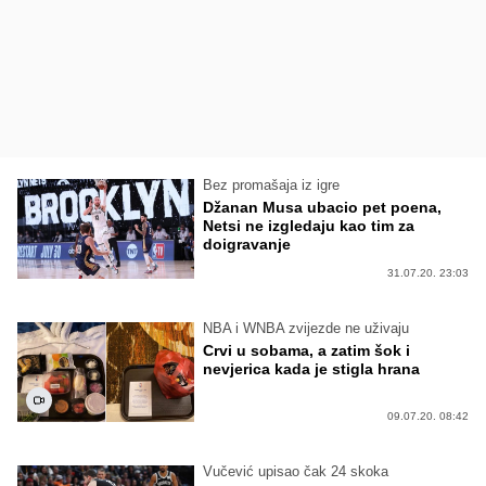
Bez promašaja iz igre
Džanan Musa ubacio pet poena,
Netsi ne izgledaju kao tim za
doigravanje
31.07.20. 23:03
NBA i WNBA zvijezde ne uživaju
Crvi u sobama, a zatim šok i
nevjerica kada je stigla hrana
09.07.20. 08:42
Vučević upisao čak 24 skoka