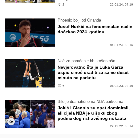
2
22.01.24. 07:19
Phoenix bolji od Orlanda
Jusuf Nurkić na fenomenalan način
dočekao 2024. godinu
01.01.24. 08:16
Noć za pamćenje bh. košarkaša
Nevjerovatno šta je Luka Garza
uspio sinoć uraditi za samo deset
minuta na parketu
6
04.02.23. 08:15
Bilo je dramatično na NBA parketima
Jokić i Giannis su opet dominirali,
ali cijela NBA je u šoku zbog
podmuklog i stravičnog nokauta
29.12.22. 08:14