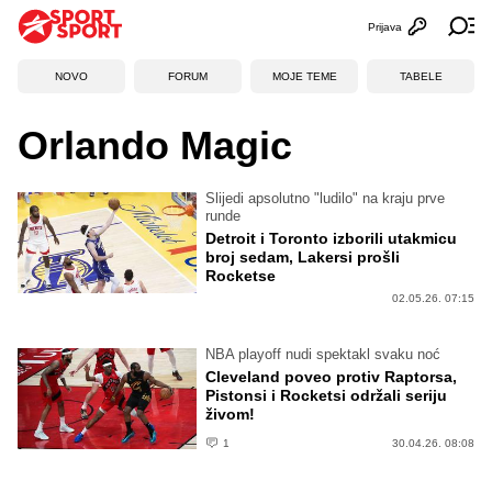
Prijava
Otvori profi
Ot
NOVO
FORUM
MOJE TEME
TABELE
Orlando Magic
Slijedi apsolutno "ludilo" na kraju prve
runde
Detroit i Toronto izborili utakmicu
broj sedam, Lakersi prošli
Rocketse
02.05.26. 07:15
NBA playoff nudi spektakl svaku noć
Cleveland poveo protiv Raptorsa,
Pistonsi i Rocketsi održali seriju
živom!
1
30.04.26. 08:08