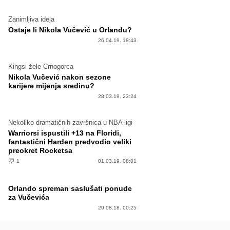
Zanimljiva ideja
Ostaje li Nikola Vučević u Orlandu?
26.04.19. 18:43
Kingsi žele Crnogorca
Nikola Vučević nakon sezone
karijere mijenja sredinu?
28.03.19. 23:24
Nekoliko dramatičnih završnica u NBA ligi
Warriorsi ispustili +13 na Floridi,
fantastični Harden predvodio veliki
preokret Rocketsa
1
01.03.19. 08:01
Orlando spreman saslušati ponude
za Vučevića
29.08.18. 00:25