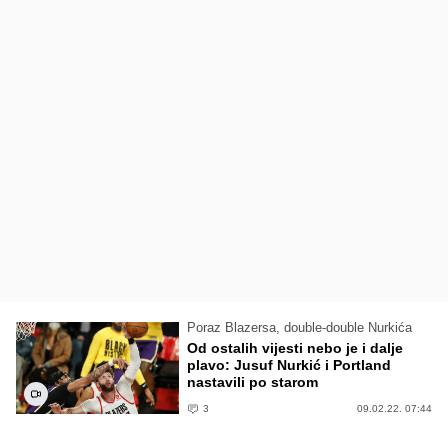
Poraz Blazersa, double-double Nurkića
Od ostalih vijesti nebo je i dalje
plavo: Jusuf Nurkić i Portland
nastavili po starom
3
09.02.22. 07:44